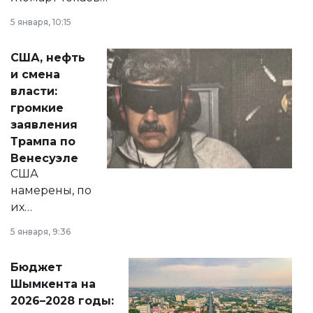
прокомментировал
5 января, 10:15
сразу несколько
актуальных тем —
США, нефть
от слухов о
и смена
политических
власти:
реформах до
громкие
вопросов армии,
заявления
экономики и
Трампа по
личного здоровья.
Венесуэле
США
намерены, по
их
утверждению,
5 января, 9:36
принести
свободу
Бюджет
народу
Шымкента на
Венесуэлы.
2026–2028 годы: