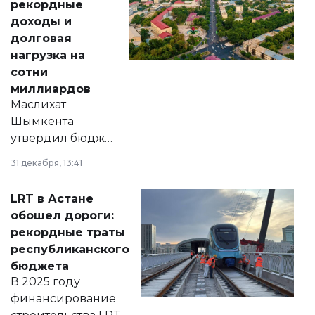
рекордные
доходы и
долговая
нагрузка на
сотни
миллиардов
Маслихат
Шымкента
утвердил бюджет
города на 2026–
31 декабря, 13:41
2028 годы.
Соответствующий
LRT в Астане
документ
обошел дороги:
появился в базе
рекордные траты
нормативных
республиканского
правовых актов и
бюджета
на сайте маслихат
В 2025 году
города.
финансирование