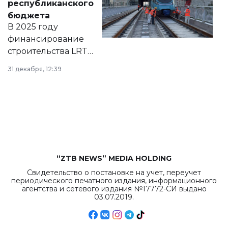
республиканского
правовых актов и
бюджета
на сайте маслихат
В 2025 году
города.
финансирование
строительства LRT
в Астане из
31 декабря, 12:39
республиканского
бюджета достигло
рекордных
объемов.
“ZTB NEWS” MEDIA HOLDING
Свидетельство о постановке на учет, переучет
периодического печатного издания, информационного
агентства и сетевого издания №17772-СИ выдано
03.07.2019.