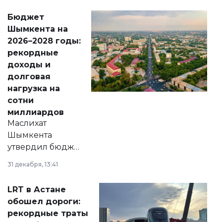
свободу
Бюджет
народу
Шымкента на
Венесуэлы.
2026–2028 годы:
рекордные
доходы и
долговая
нагрузка на
сотни
миллиардов
Маслихат
Шымкента
утвердил бюджет
города на 2026–
31 декабря, 13:41
2028 годы.
Соответствующий
LRT в Астане
документ
обошел дороги:
появился в базе
рекордные траты
нормативных