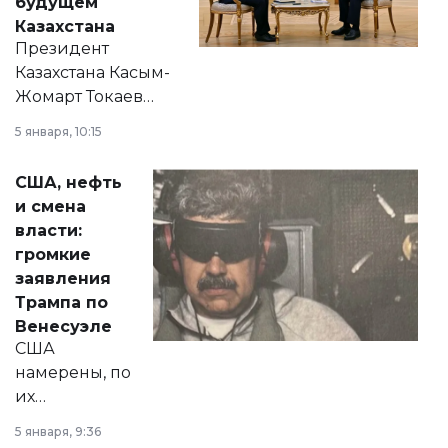
будущем
Казахстана
Президент
Казахстана Касым-
Жомарт Токаев
прокомментировал
5 января, 10:15
сразу несколько
актуальных тем —
США, нефть
от слухов о
и смена
политических
власти:
реформах до
громкие
вопросов армии,
заявления
экономики и
Трампа по
личного здоровья.
Венесуэле
США
намерены, по
их
утверждению,
5 января, 9:36
принести