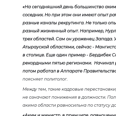
«На сегодняшний день большинство акимо
соседних. Но при этом они имеют опыт ра
разные каналы рекрутинга. Не только опы
разный жизненный опыт. Например, Нурл
трех областей. Сам он уроженец Запада.
Атырауской областями, сейчас - Мангист
в столице. Еще один пример - Бердибек 
рекордными пятью регионами. Начинал р
потом работал в Аппарате Правительства
поясняет политолог.
Между тем, такие кадровые перестановк
не означают понижения в должности. Поли
акима области равносильна по статусу д
«Аким и министр, в принципе, равноценн