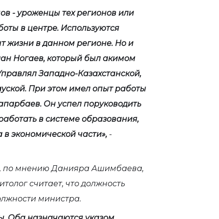
в - уроженцы тех регионов или
боты в центре. Используются
т жизни в данном регионе. Но и
ан Ногаев, который был акимом
 Управлял Западно-Казахстанской,
ауской. При этом имел опыт работы
Сапарбаев. Он успел поруководить
аботать в системе образования,
 в экономической части»,
-
и, по мнению Данияра Ашимбаева,
толог считает, что должность
олжности министра.
ы. Оба назначаются указом