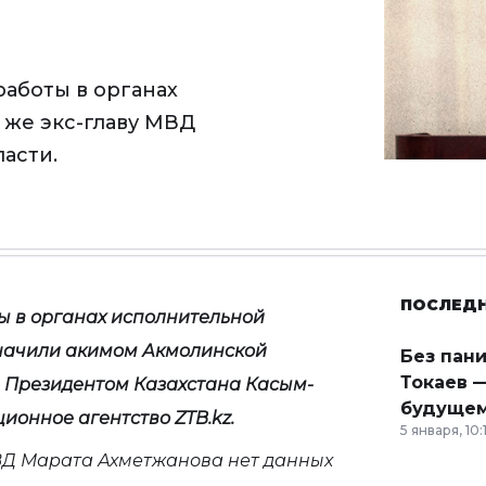
аботы в органах
 же экс-главу МВД
асти.
ПОСЛЕД
ы в органах исполнительной
значили акимом Акмолинской
Без пан
Токаев —
н Президентом Казахстана Касым-
будущем
онное агентство ZTB.kz.
5 января, 10:
ВД Марата Ахметжанова нет данных