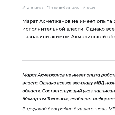
ZTB NEWS
6 сентября, 13:40
5,936
Марат Ахметжанов не имеет опыта р
исполнительной власти. Однако все
назначили акимом Акмолинской обл
Марат Ахметжанов не имеет опыта работ
власти. Однако все же экс-главу МВД на
области. Соответствующий указ подписа
Жомартом Токаевым, сообщает информаци
В трудовой биографии бывшего главы М