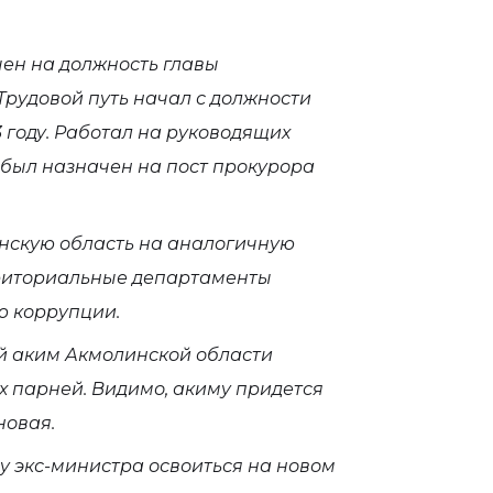
чен на должность главы
рудовой путь начал с должности
 году. Работал на руководящих
 был назначен на пост прокурора
анскую область на аналогичную
рриториальные департаменты
ю коррупции.
ый аким Акмолинской области
х парней. Видимо, акиму придется
новая.
 у экс-министра освоиться на новом