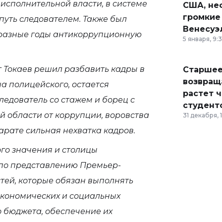
х исполнительной власти, в системе
США, неф
громкие
путь следователем. Также был
Венесуэ
в разные годы антикоррупционную
5 января, 9:
Токаев решил разбавить кадры в
Старшее
возвраща
а полицейского, остается
растет 
следователь со стажем и борец с
студент
 области от коррупции, воровства
31 декабря, 
арате сильная нехватка кадров.
го значения и столицы
 по представлению Премьер-
стей, которые обязан выполнять
 экономических и социальных
 бюджета, обеспечение их