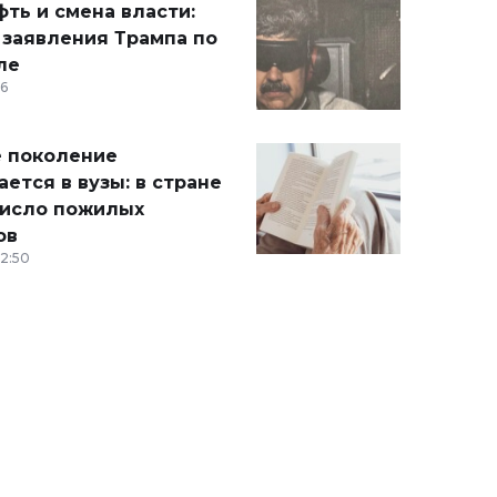
ть и смена власти:
 заявления Трампа по
ле
36
 поколение
ется в вузы: в стране
число пожилых
ов
12:50