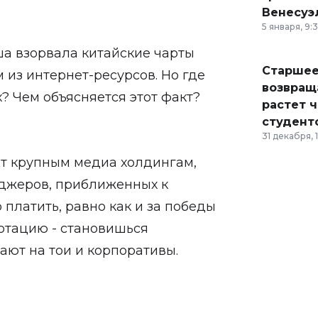
Венесуэ
5 января, 9:
ша взорвала китайские чарты
Старшее
 из интернет-ресурсов. Но где
возвраща
? Чем объясняется этот факт?
растет 
студент
31 декабря, 
т крупным медиа холдингам,
еджеров, приближенных к
 платить, равно как и за победы
ротацию - становишься
ают на тои и корпоративы.