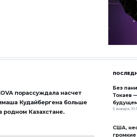
ПОСЛЕД
Без пан
KOVA
порассуждала насчет
Токаев —
 Димаша Кудайбергена больше
будущем
5 января, 10:
в родном Казахстане.
США, неф
громкие