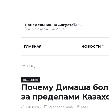
Понедельник, 10 Августа
°C
469.93
541.64
5.71
ГЛАВНАЯ
НОВОСТИ
Назад
ОБЩЕСТВО
Почему Димаша бол
за пределами Казах
ZTB NEWS
29 апреля, 0:00
6,532