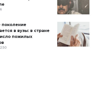
ле
36
 поколение
ется в вузы: в стране
число пожилых
ов
12:50