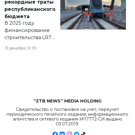
рекордные траты
нормативных
республиканского
правовых актов и
бюджета
на сайте маслихат
В 2025 году
города.
финансирование
строительства LRT
в Астане из
31 декабря, 12:39
республиканского
бюджета достигло
рекордных
объемов.
“ZTB NEWS” MEDIA HOLDING
Свидетельство о постановке на учет, переучет
периодического печатного издания, информационного
агентства и сетевого издания №17772-СИ выдано
03.07.2019.