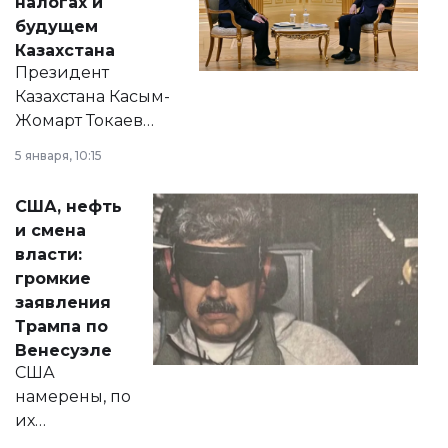
налогах и
будущем
Казахстана
Президент
Казахстана Касым-
Жомарт Токаев
прокомментировал
5 января, 10:15
сразу несколько
актуальных тем —
США, нефть
от слухов о
и смена
политических
власти:
реформах до
громкие
вопросов армии,
заявления
экономики и
Трампа по
личного здоровья.
Венесуэле
США
намерены, по
их
утверждению,