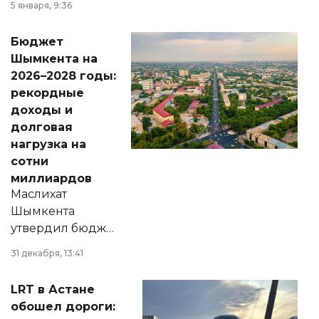
5 января, 9:36
принести
свободу
Бюджет
народу
Шымкента на
Венесуэлы.
2026–2028 годы:
рекордные
доходы и
долговая
нагрузка на
сотни
миллиардов
Маслихат
Шымкента
утвердил бюджет
города на 2026–
31 декабря, 13:41
2028 годы.
Соответствующий
LRT в Астане
документ
обошел дороги:
появился в базе