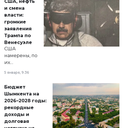
США, нефть
от слухов о
и смена
политических
власти:
реформах до
громкие
вопросов армии,
заявления
экономики и
Трампа по
личного здоровья.
Венесуэле
США
намерены, по
их
утверждению,
5 января, 9:36
принести
свободу
Бюджет
народу
Шымкента на
Венесуэлы.
2026–2028 годы:
рекордные
доходы и
долговая