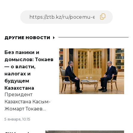
ДРУГИЕ НОВОСТИ
Без паники и
домыслов: Токаев
— о власти,
налогах и
будущем
Казахстана
Президент
Казахстана Касым-
Жомарт Токаев
прокомментировал
5 января, 10:15
сразу несколько
актуальных тем —