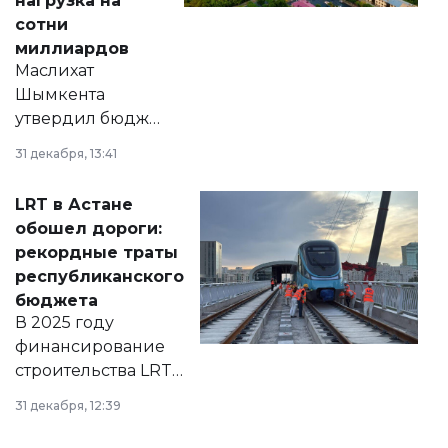
нагрузка на
сотни
миллиардов
Маслихат
Шымкента
утвердил бюджет
города на 2026–
31 декабря, 13:41
2028 годы.
Соответствующий
LRT в Астане
документ
обошел дороги:
появился в базе
рекордные траты
нормативных
республиканского
правовых актов и
бюджета
на сайте маслихат
В 2025 году
города.
финансирование
строительства LRT
в Астане из
31 декабря, 12:39
республиканского
бюджета достигло