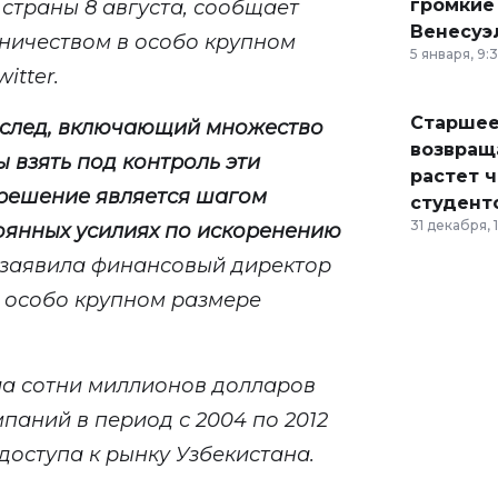
громкие
страны 8 августа, сообщает
Венесуэ
ничеством в особо крупном
5 января, 9:
itter.
Старшее
след, включающий множество
возвраща
 взять под контроль эти
растет 
 решение является шагом
студент
31 декабря, 
оянных усилиях по искоренению
заявила ф
инансовый директор
 особо крупном размере
а сотни миллионов долларов
паний в период с 2004 по 2012
доступа к рынку Узбекистана.