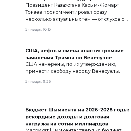
Президент Казахстана Касым-Жомарт
Токаев прокомментировал сразу
несколько актуальных тем — от слухов о
политических реформах до вопросов
5 января, 10:15
армии, экономики и личного здоровья.
США, нефть и смена власти: громкие
заявления Трампа по Венесуэле
США намерены, по их утверждению,
принести свободу народу Венесуэлы.
5 января, 9:36
Бюджет Шымкента на 2026–2028 годы:
рекордные доходы и долговая
нагрузка на сотни миллиардов
Маслихат Шымкента утвердил бюджет