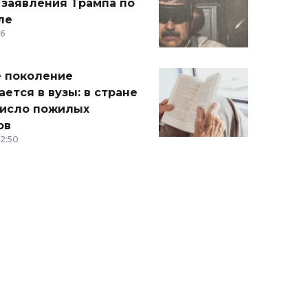
 заявления Трампа по
ле
36
 поколение
ется в вузы: в стране
число пожилых
ов
12:50