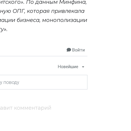
итского». По данным Минфина,
ную ОПГ, которая привлекала
иации бизнеса, монополизации
у».
Войти
Новейшие
тавит комментарий