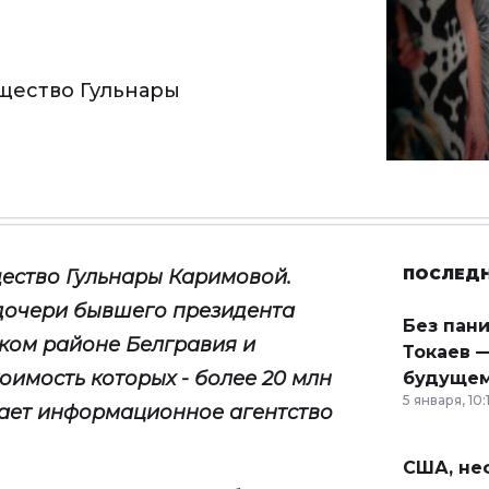
щество Гульнары
ПОСЛЕД
ество Гульнары Каримовой
.
дочери бывшего президента
Без пан
ском районе Белгравия и
Токаев —
тоимость которых -
более 20 млн
будущем
5 января, 10:
ет информационное агентство
США, неф