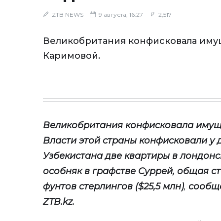
ZTB NEWS
9 августа, 16:27
2,517
Великобритания конфисковала иму
Каримовой.
Великобритания конфисковала имущ
Власти
этой страны
конфисковали
у
Узбекистана две квартиры в лондон
особняк в графстве Суррей
, общая с
фунтов стерлингов ($25,5 млн)
,
сообща
ZTB
.
kz
.