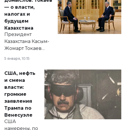
домыслов: Токаев
— о власти,
налогах и
будущем
Казахстана
Президент
Казахстана Касым-
Жомарт Токаев
прокомментировал
5 января, 10:15
сразу несколько
актуальных тем —
США, нефть
от слухов о
и смена
политических
власти:
реформах до
громкие
вопросов армии,
заявления
экономики и
Трампа по
личного здоровья.
Венесуэле
США
намерены, по