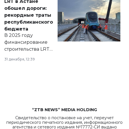
LRT в Астане
документ
обошел дороги:
появился в базе
рекордные траты
нормативных
республиканского
правовых актов и
бюджета
на сайте маслихат
В 2025 году
города.
финансирование
строительства LRT
в Астане из
31 декабря, 12:39
республиканского
бюджета достигло
рекордных
объемов.
“ZTB NEWS” MEDIA HOLDING
Свидетельство о постановке на учет, переучет
периодического печатного издания, информационного
агентства и сетевого издания №17772-СИ выдано