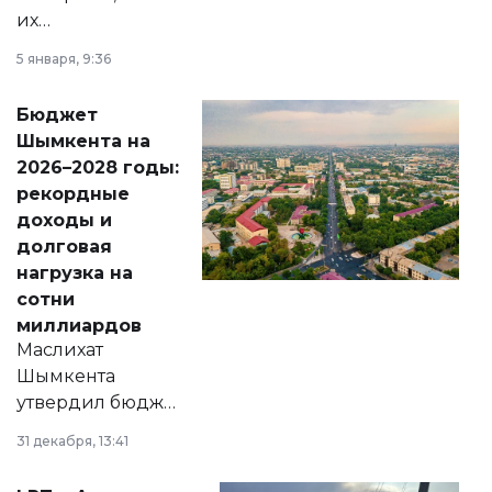
их
утверждению,
5 января, 9:36
принести
свободу
Бюджет
народу
Шымкента на
Венесуэлы.
2026–2028 годы:
рекордные
доходы и
долговая
нагрузка на
сотни
миллиардов
Маслихат
Шымкента
утвердил бюджет
города на 2026–
31 декабря, 13:41
2028 годы.
Соответствующий