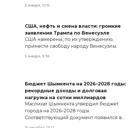
политических реформах до вопросов
5 января, 10:15
армии, экономики и личного здоровья.
США, нефть и смена власти: громкие
заявления Трампа по Венесуэле
США намерены, по их утверждению,
принести свободу народу Венесуэлы.
5 января, 9:36
Бюджет Шымкента на 2026–2028 годы:
рекордные доходы и долговая
нагрузка на сотни миллиардов
Маслихат Шымкента утвердил бюджет
города на 2026–2028 годы.
Соответствующий документ появился в
базе нормативных правовых актов и на
31 декабря, 13:41