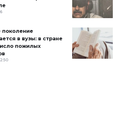
ле
36
 поколение
ется в вузы: в стране
число пожилых
ов
12:50