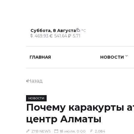
Суббота, 8 Августа
°C
469.93
541.64
5.71
ГЛАВНАЯ
НОВОСТИ
Назад
НОВОСТИ
Почему каракурты а
центр Алматы
ZTB NEWS
18 июля, 0:00
2,084