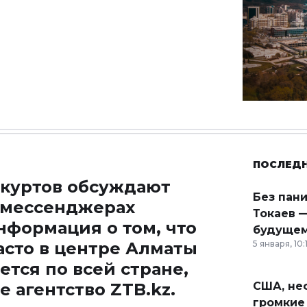
ПОСЛЕД
куртов обсуждают
Без пан
и мессенджерах
Токаев —
формация о том, что
будущем
асто в центре Алматы
5 января, 10:
тся по всей стране,
е агентство
ZTB.kz
.
США, неф
громкие