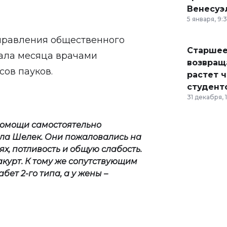
Венесуэ
5 января, 9:
Управления общественного
Старшее
чала месяца врачами
возвраща
сов пауков.
растет 
студент
31 декабря, 
помощи самостоятельно
ела Шелек. Они пожаловались на
х, потливость и общую слабость.
ракурт. К тому же сопутствующим
ет 2-го типа, а у жены –