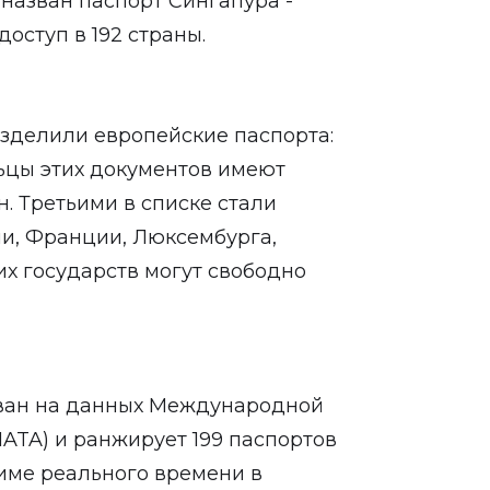
назван паспорт Сингапура -
оступ в 192 страны.
азделили европейские паспорта:
ьцы этих документов имеют
н. Третьими в списке стали
и, Франции, Люксембурга,
х государств могут свободно
ован на данных Международной
ATA) и ранжирует 199 паспортов
жиме реального времени в