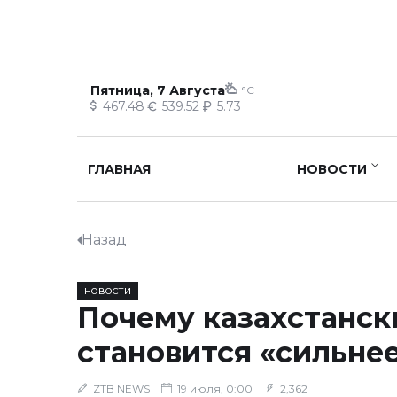
Пятница, 7 Августа
°C
467.48
539.52
5.73
ГЛАВНАЯ
НОВОСТИ
Назад
НОВОСТИ
Почему казахстанск
становится «сильне
ZTB NEWS
19 июля, 0:00
2,362