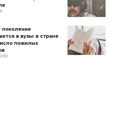
ле
36
 поколение
ется в вузы: в стране
число пожилых
ов
12:50