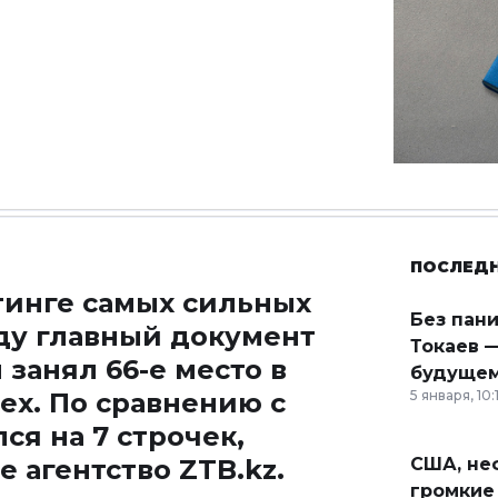
ПОСЛЕД
тинге самых сильных
Без пан
оду главный документ
Токаев —
занял 66-е место в
будущем
dex. По сравнению с
5 января, 10:
я на 7 строчек,
е агентство
ZTB.kz
.
США, неф
громкие