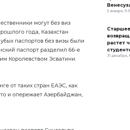
Венесуэ
5 января, 9:
ественники могут без виз
Старшее
рошлого года, Казахстан
возвраща
лубых паспортов без визы были
растет 
анский паспорт разделил 66-е
студент
31 декабря, 
им Королевством Эсватини.
нге от таких стран ЕАЭС, как
есто и опережает Азербайджан,