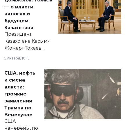
— о власти,
налогах и
будущем
Казахстана
Президент
Казахстана Касым-
Жомарт Токаев
прокомментировал
5 января, 10:15
сразу несколько
актуальных тем —
США, нефть
от слухов о
и смена
политических
власти:
реформах до
громкие
вопросов армии,
заявления
экономики и
Трампа по
личного здоровья.
Венесуэле
США
намерены, по