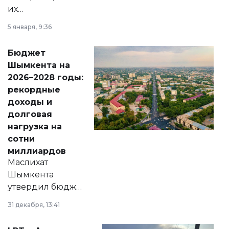
их
утверждению,
5 января, 9:36
принести
свободу
Бюджет
народу
Шымкента на
Венесуэлы.
2026–2028 годы:
рекордные
доходы и
долговая
нагрузка на
сотни
миллиардов
Маслихат
Шымкента
утвердил бюджет
города на 2026–
31 декабря, 13:41
2028 годы.
Соответствующий