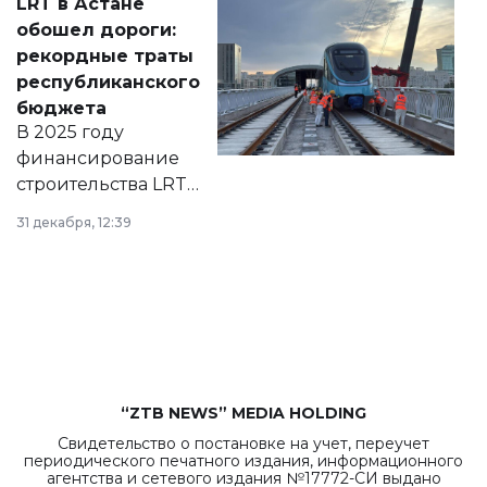
LRT в Астане
документ
обошел дороги:
появился в базе
рекордные траты
нормативных
республиканского
правовых актов и
бюджета
на сайте маслихат
В 2025 году
города.
финансирование
строительства LRT
в Астане из
31 декабря, 12:39
республиканского
бюджета достигло
рекордных
объемов.
“ZTB NEWS” MEDIA HOLDING
Свидетельство о постановке на учет, переучет
периодического печатного издания, информационного
агентства и сетевого издания №17772-СИ выдано