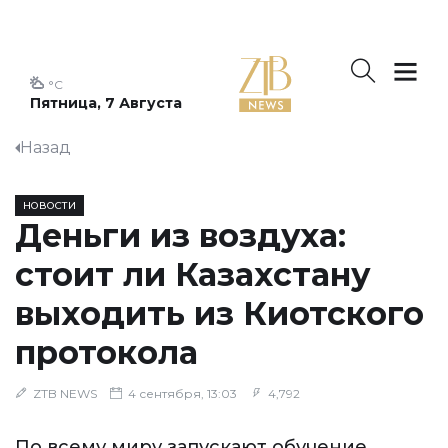
°C
Пятница, 7 Августа
Назад
НОВОСТИ
Деньги из воздуха:
стоит ли Казахстану
выходить из Киотского
протокола
ZTB NEWS
4 сентября, 13:03
4,792
По всему миру запускают обучение