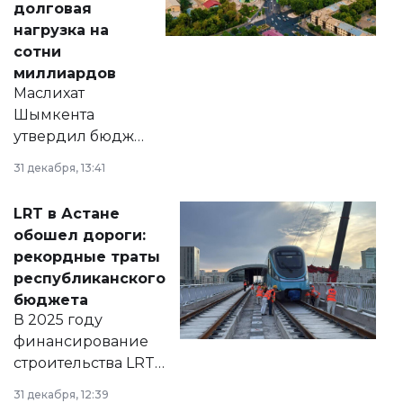
долговая
нагрузка на
сотни
миллиардов
Маслихат
Шымкента
утвердил бюджет
города на 2026–
31 декабря, 13:41
2028 годы.
Соответствующий
LRT в Астане
документ
обошел дороги:
появился в базе
рекордные траты
нормативных
республиканского
правовых актов и
бюджета
на сайте маслихат
В 2025 году
города.
финансирование
строительства LRT
в Астане из
31 декабря, 12:39