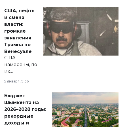
актуальных тем —
США, нефть
от слухов о
и смена
политических
власти:
реформах до
громкие
вопросов армии,
заявления
экономики и
Трампа по
личного здоровья.
Венесуэле
США
намерены, по
их
утверждению,
5 января, 9:36
принести
свободу
Бюджет
народу
Шымкента на
Венесуэлы.
2026–2028 годы:
рекордные
доходы и