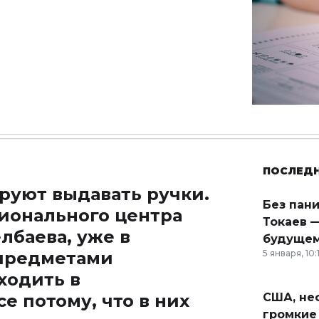
ПОСЛЕД
ируют выдавать ручки.
Без пан
ионального центра
Токаев —
лбаева, уже в
будущем
 предметами
5 января, 10:
ходить в
е потому, что в них
США, неф
громкие