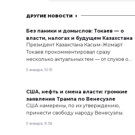
ДРУГИЕ НОВОСТИ
Без паники и домыслов: Токаев — о
власти, налогах и будущем Казахстана
Президент Казахстана Касым-Жомарт
Токаев прокомментировал сразу
несколько актуальных тем — от слухов о
политических реформах до вопросов
5 января, 10:15
армии, экономики и личного здоровья.
США, нефть и смена власти: громкие
заявления Трампа по Венесуэле
США намерены, по их утверждению,
принести свободу народу Венесуэлы.
5 января, 9:36