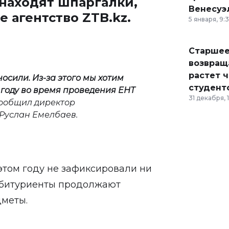
находят шпаргалки,
Венесуэ
е агентство
ZTB.kz
.
5 января, 9:
Старшее
возвраща
растет 
осили. Из-за этого мы хотим
студент
году во время проведения ЕНТ
31 декабря, 
сообщил директор
Руслан Емелбаев.
 этом году не зафиксировали ни
абитуриенты продолжают
дметы.