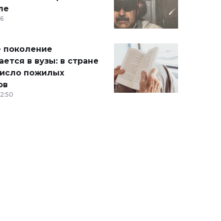
ле
36
 поколение
ется в вузы: в стране
число пожилых
ов
12:50