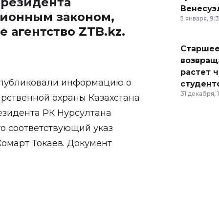
президента
Венесуэ
ионным законом,
5 января, 9:
е агентство
ZTB.kz
.
Старшее
возвраща
растет 
опубликовали информацию о
студент
31 декабря, 
арственной охраны Казахстана
езидента РК Нурсултана
то соответствующий указ
омарт Токаев. Документ