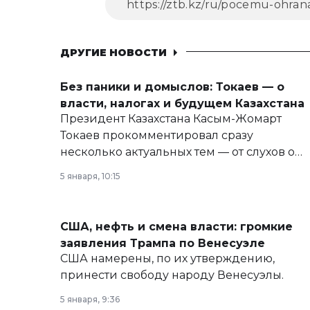
ДРУГИЕ НОВОСТИ
Без паники и домыслов: Токаев — о
власти, налогах и будущем Казахстана
Президент Казахстана Касым-Жомарт
Токаев прокомментировал сразу
несколько актуальных тем — от слухов о
политических реформах до вопросов
5 января, 10:15
армии, экономики и личного здоровья.
США, нефть и смена власти: громкие
заявления Трампа по Венесуэле
США намерены, по их утверждению,
принести свободу народу Венесуэлы.
5 января, 9:36