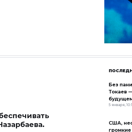
ПОСЛЕД
Без пан
Токаев —
будущем
5 января, 10:
обеспечивать
Назарбаева.
США, неф
громкие