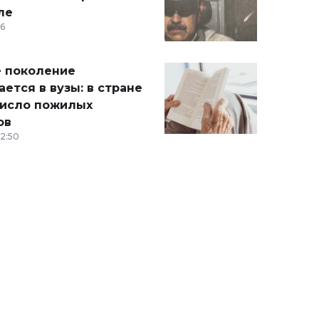
ле
36
 поколение
ется в вузы: в стране
число пожилых
ов
12:50