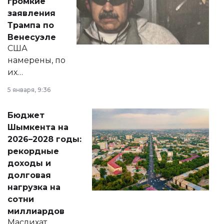
громкие
вопросов армии,
заявления
экономики и
Трампа по
личного здоровья.
Венесуэле
США
намерены, по
их
утверждению,
5 января, 9:36
принести
свободу
Бюджет
народу
Шымкента на
Венесуэлы.
2026–2028 годы:
рекордные
доходы и
долговая
нагрузка на
сотни
миллиардов
Маслихат