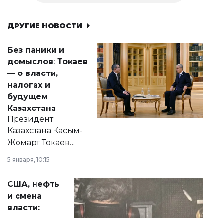
ДРУГИЕ НОВОСТИ
Без паники и
домыслов: Токаев
— о власти,
налогах и
будущем
Казахстана
Президент
Казахстана Касым-
Жомарт Токаев
прокомментировал
5 января, 10:15
сразу несколько
актуальных тем —
США, нефть
от слухов о
и смена
политических
власти:
реформах до