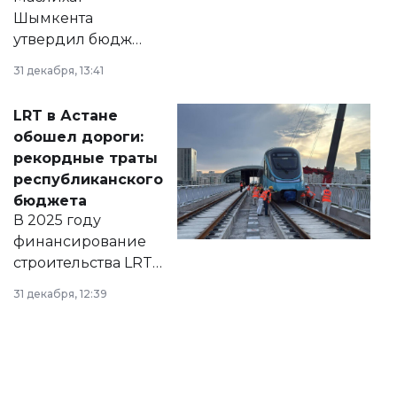
Шымкента
утвердил бюджет
города на 2026–
31 декабря, 13:41
2028 годы.
Соответствующий
LRT в Астане
документ
обошел дороги:
появился в базе
рекордные траты
нормативных
республиканского
правовых актов и
бюджета
на сайте маслихат
В 2025 году
города.
финансирование
строительства LRT
в Астане из
31 декабря, 12:39
республиканского
бюджета достигло
рекордных
объемов.