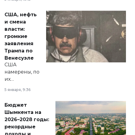
сразу несколько
актуальных тем —
США, нефть
от слухов о
и смена
политических
власти:
реформах до
громкие
вопросов армии,
заявления
экономики и
Трампа по
личного здоровья.
Венесуэле
США
намерены, по
их
утверждению,
5 января, 9:36
принести
свободу
Бюджет
народу
Шымкента на
Венесуэлы.
2026–2028 годы:
рекордные
доходы и