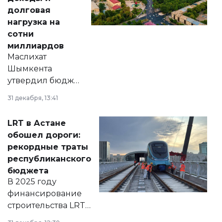
долговая
нагрузка на
сотни
миллиардов
Маслихат
Шымкента
утвердил бюджет
города на 2026–
31 декабря, 13:41
2028 годы.
Соответствующий
LRT в Астане
документ
обошел дороги:
появился в базе
рекордные траты
нормативных
республиканского
правовых актов и
бюджета
на сайте маслихат
В 2025 году
города.
финансирование
строительства LRT
в Астане из