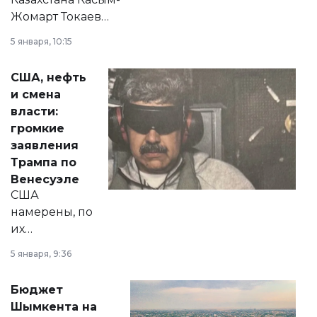
Жомарт Токаев
прокомментировал
5 января, 10:15
сразу несколько
актуальных тем —
США, нефть
от слухов о
и смена
политических
власти:
реформах до
громкие
вопросов армии,
заявления
экономики и
Трампа по
личного здоровья.
Венесуэле
США
намерены, по
их
утверждению,
5 января, 9:36
принести
свободу
Бюджет
народу
Шымкента на
Венесуэлы.