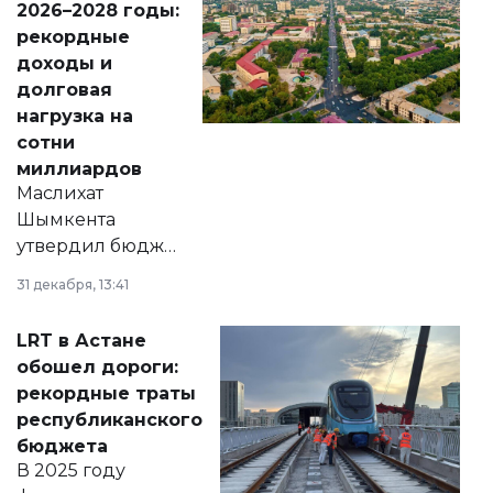
2026–2028 годы:
рекордные
доходы и
долговая
нагрузка на
сотни
миллиардов
Маслихат
Шымкента
утвердил бюджет
города на 2026–
31 декабря, 13:41
2028 годы.
Соответствующий
LRT в Астане
документ
обошел дороги:
появился в базе
рекордные траты
нормативных
республиканского
правовых актов и
бюджета
на сайте маслихат
В 2025 году
города.