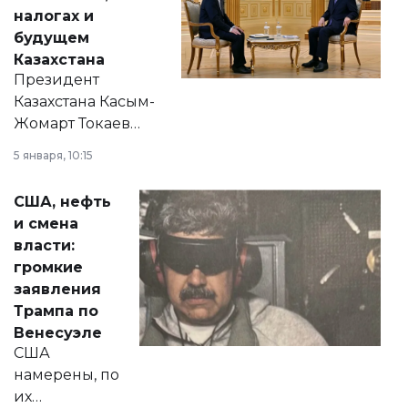
налогах и
будущем
Казахстана
Президент
Казахстана Касым-
Жомарт Токаев
прокомментировал
5 января, 10:15
сразу несколько
актуальных тем —
США, нефть
от слухов о
и смена
политических
власти:
реформах до
громкие
вопросов армии,
заявления
экономики и
Трампа по
личного здоровья.
Венесуэле
США
намерены, по
их