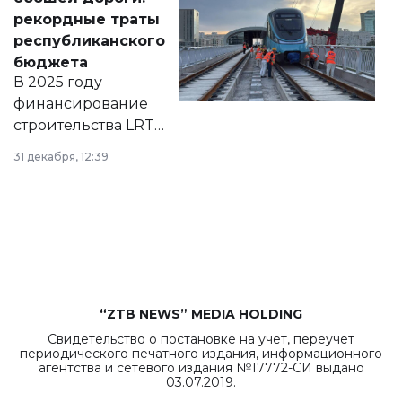
появился в базе
рекордные траты
нормативных
республиканского
правовых актов и
бюджета
на сайте маслихат
В 2025 году
города.
финансирование
строительства LRT
в Астане из
31 декабря, 12:39
республиканского
бюджета достигло
рекордных
объемов.
“ZTB NEWS” MEDIA HOLDING
Свидетельство о постановке на учет, переучет
периодического печатного издания, информационного
агентства и сетевого издания №17772-СИ выдано
03.07.2019.