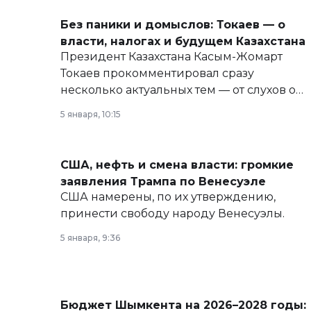
Без паники и домыслов: Токаев — о
власти, налогах и будущем Казахстана
Президент Казахстана Касым-Жомарт
Токаев прокомментировал сразу
несколько актуальных тем — от слухов о
политических реформах до вопросов
5 января, 10:15
армии, экономики и личного здоровья.
США, нефть и смена власти: громкие
заявления Трампа по Венесуэле
США намерены, по их утверждению,
принести свободу народу Венесуэлы.
5 января, 9:36
Бюджет Шымкента на 2026–2028 годы: