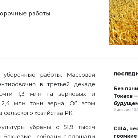
борочные работы
ПОСЛЕД
 уборочные работы. Массовая
ентировочно в третьей декаде
Без пан
почти 1,3 млн га зерновых и
Токаев —
 2,4 млн тонн зерна. Об этом
будущем
5 января, 10:
 сельского хозяйства РК.
ультуры убраны с 51,9 тысяч
США, неф
громкие
н. Бахчевые - собраны с площади