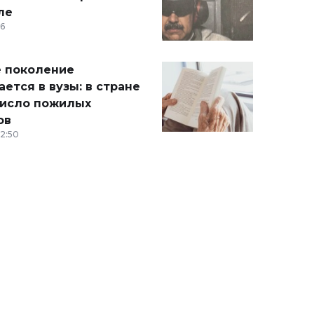
ле
36
 поколение
ется в вузы: в стране
число пожилых
ов
12:50