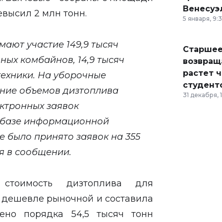
Венесуэ
евысил 2 млн тонн.
5 января, 9:
ают участие 149,9 тысяч
Старшее
ных комбайнов, 14,9 тысяч
возвраща
растет 
техники. На уборочные
студент
ние объемов дизтоплива
31 декабря, 
ктронных заявок
 базе информационной
ме было принято заявок на 355
ся в сообщении.
стоимость дизтоплива для
% дешевле рыночной и составила
ено порядка 54,5 тысяч тонн