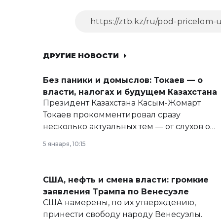
ДРУГИЕ НОВОСТИ
Без паники и домыслов: Токаев — о
власти, налогах и будущем Казахстана
Президент Казахстана Касым-Жомарт
Токаев прокомментировал сразу
несколько актуальных тем — от слухов о
политических реформах до вопросов
5 января, 10:15
армии, экономики и личного здоровья.
США, нефть и смена власти: громкие
заявления Трампа по Венесуэле
США намерены, по их утверждению,
принести свободу народу Венесуэлы.