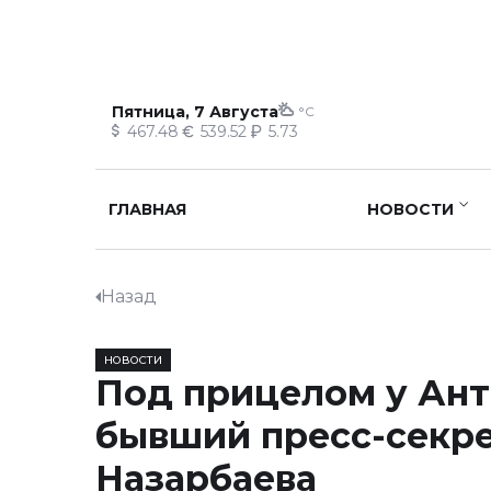
Пятница, 7 Августа
°C
467.48
539.52
5.73
ГЛАВНАЯ
НОВОСТИ
Назад
НОВОСТИ
Под прицелом у Ан
бывший пресс-секр
Назарбаева