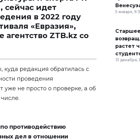
Венесуэ
, сейчас идет
5 января, 9:
едения в 2022 году
иваля «Евразия»,
Старшее
агентство ZTB.kz со
возвраща
растет 
студент
31 декабря, 
, куда редакция обратилась с
нности проведения
т уже не просто о проверке, а об
 числе.
 по противодействию
вных дел в отношении