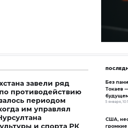
ПОСЛЕД
хстана завели ряд
Без пан
Токаев —
 по противодействию
будущем
валось периодом
5 января, 10:
когда им управлял
Нурсултана
США, неф
культуры и спорта РК
громкие