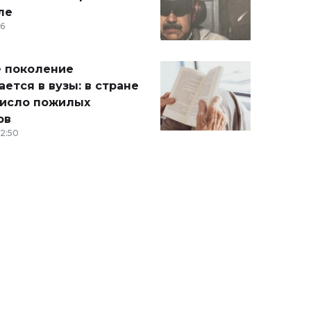
ле
36
 поколение
ется в вузы: в стране
число пожилых
ов
12:50