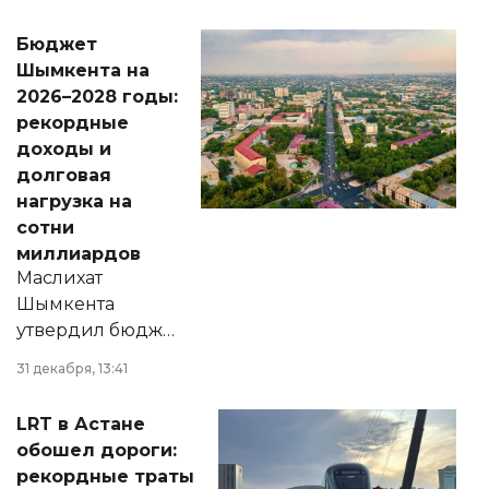
принести
свободу
Бюджет
народу
Шымкента на
Венесуэлы.
2026–2028 годы:
рекордные
доходы и
долговая
нагрузка на
сотни
миллиардов
Маслихат
Шымкента
утвердил бюджет
города на 2026–
31 декабря, 13:41
2028 годы.
Соответствующий
LRT в Астане
документ
обошел дороги:
появился в базе
рекордные траты
нормативных