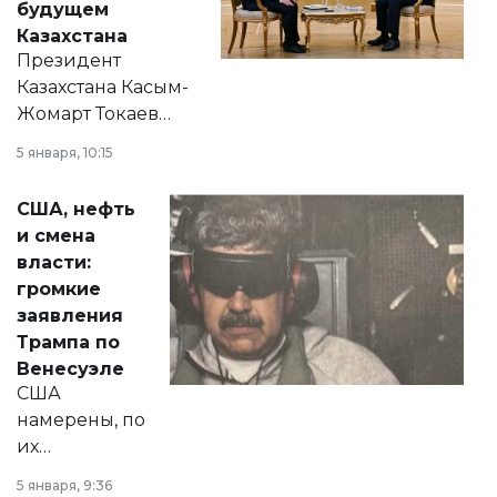
будущем
Казахстана
Президент
Казахстана Касым-
Жомарт Токаев
прокомментировал
5 января, 10:15
сразу несколько
актуальных тем —
США, нефть
от слухов о
и смена
политических
власти:
реформах до
громкие
вопросов армии,
заявления
экономики и
Трампа по
личного здоровья.
Венесуэле
США
намерены, по
их
утверждению,
5 января, 9:36