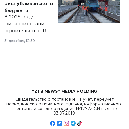
республиканского
правовых актов и
бюджета
на сайте маслихат
В 2025 году
города.
финансирование
строительства LRT
в Астане из
31 декабря, 12:39
республиканского
бюджета достигло
рекордных
объемов.
“ZTB NEWS” MEDIA HOLDING
Свидетельство о постановке на учет, переучет
периодического печатного издания, информационного
агентства и сетевого издания №17772-СИ выдано
03.07.2019.