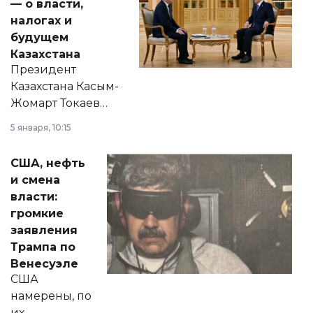
— о власти,
налогах и
будущем
Казахстана
Президент
Казахстана Касым-
Жомарт Токаев
прокомментировал
5 января, 10:15
сразу несколько
актуальных тем —
США, нефть
от слухов о
и смена
политических
власти:
реформах до
громкие
вопросов армии,
заявления
экономики и
Трампа по
личного здоровья.
Венесуэле
США
намерены, по
их