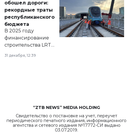
обошел дороги:
появился в базе
рекордные траты
нормативных
республиканского
правовых актов и
бюджета
на сайте маслихат
В 2025 году
города.
финансирование
строительства LRT
в Астане из
31 декабря, 12:39
республиканского
бюджета достигло
рекордных
объемов.
“ZTB NEWS” MEDIA HOLDING
Свидетельство о постановке на учет, переучет
периодического печатного издания, информационного
агентства и сетевого издания №17772-СИ выдано
03.07.2019.