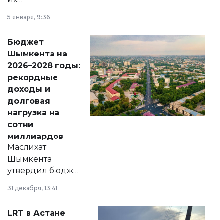
утверждению,
5 января, 9:36
принести
свободу
Бюджет
народу
Шымкента на
Венесуэлы.
2026–2028 годы:
рекордные
доходы и
долговая
нагрузка на
сотни
миллиардов
Маслихат
Шымкента
утвердил бюджет
города на 2026–
31 декабря, 13:41
2028 годы.
Соответствующий
LRT в Астане
документ