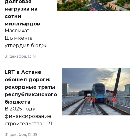
долговая
нагрузка на
сотни
миллиардов
Маслихат
Шымкента
утвердил бюджет
города на 2026–
31 декабря, 13:41
2028 годы.
Соответствующий
LRT в Астане
документ
обошел дороги:
появился в базе
рекордные траты
нормативных
республиканского
правовых актов и
бюджета
на сайте маслихат
В 2025 году
города.
финансирование
строительства LRT
в Астане из
31 декабря, 12:39
республиканского