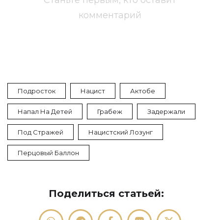
Станьте первым, кто оставит
комментарий
Подросток
Нацист
Актобе
Напал На Детей
Грабеж
Задержали
Под Стражей
Нацистский Лозунг
Перцовый Баллон
Поделиться статьей: