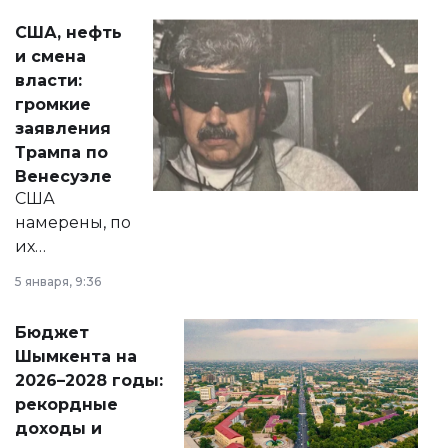
актуальных тем —
США, нефть
от слухов о
и смена
политических
власти:
реформах до
громкие
вопросов армии,
заявления
экономики и
Трампа по
личного здоровья.
Венесуэле
США
намерены, по
их
утверждению,
5 января, 9:36
принести
свободу
Бюджет
народу
Шымкента на
Венесуэлы.
2026–2028 годы:
рекордные
доходы и