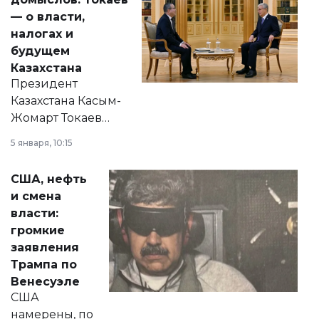
— о власти,
налогах и
будущем
Казахстана
Президент
Казахстана Касым-
Жомарт Токаев
прокомментировал
5 января, 10:15
сразу несколько
актуальных тем —
США, нефть
от слухов о
и смена
политических
власти:
реформах до
громкие
вопросов армии,
заявления
экономики и
Трампа по
личного здоровья.
Венесуэле
США
намерены, по