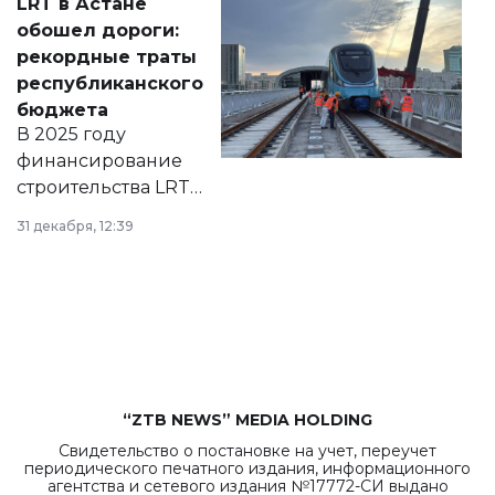
LRT в Астане
документ
обошел дороги:
появился в базе
рекордные траты
нормативных
республиканского
правовых актов и
бюджета
на сайте маслихат
В 2025 году
города.
финансирование
строительства LRT
в Астане из
31 декабря, 12:39
республиканского
бюджета достигло
рекордных
объемов.
“ZTB NEWS” MEDIA HOLDING
Свидетельство о постановке на учет, переучет
периодического печатного издания, информационного
агентства и сетевого издания №17772-СИ выдано