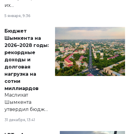
их
утверждению,
5 января, 9:36
принести
свободу
Бюджет
народу
Шымкента на
Венесуэлы.
2026–2028 годы:
рекордные
доходы и
долговая
нагрузка на
сотни
миллиардов
Маслихат
Шымкента
утвердил бюджет
города на 2026–
31 декабря, 13:41
2028 годы.
Соответствующий