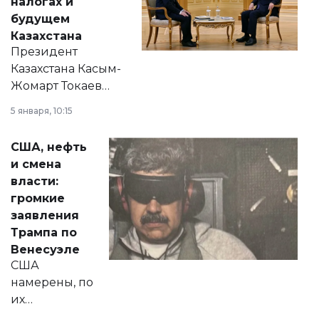
налогах и
будущем
Казахстана
Президент
Казахстана Касым-
Жомарт Токаев
прокомментировал
5 января, 10:15
сразу несколько
актуальных тем —
США, нефть
от слухов о
и смена
политических
власти:
реформах до
громкие
вопросов армии,
заявления
экономики и
Трампа по
личного здоровья.
Венесуэле
США
намерены, по
их
утверждению,