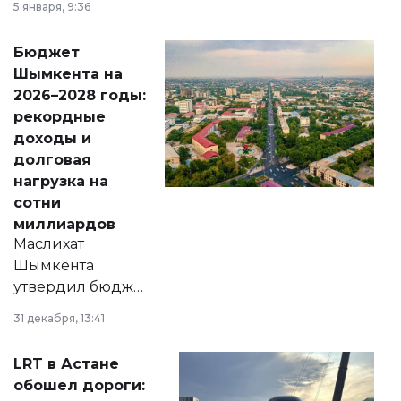
5 января, 9:36
принести
свободу
Бюджет
народу
Шымкента на
Венесуэлы.
2026–2028 годы:
рекордные
доходы и
долговая
нагрузка на
сотни
миллиардов
Маслихат
Шымкента
утвердил бюджет
города на 2026–
31 декабря, 13:41
2028 годы.
Соответствующий
LRT в Астане
документ
обошел дороги:
появился в базе