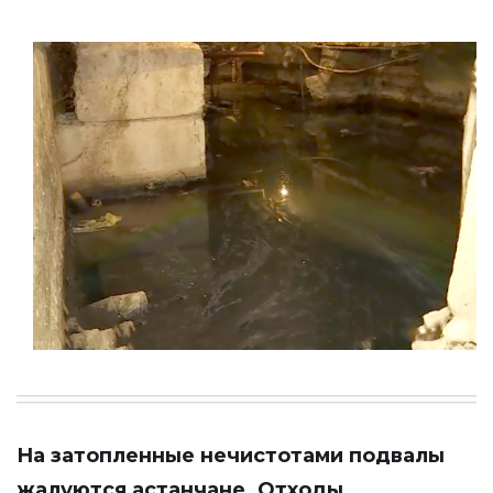
На затопленные нечистотами подвалы
жалуются астанчане. Отходы