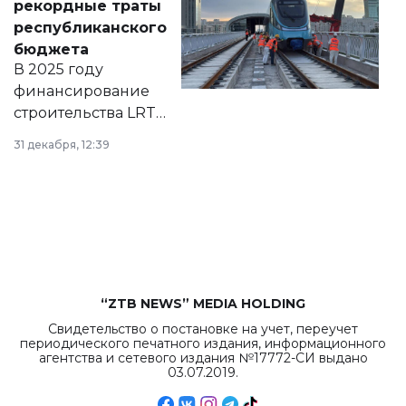
рекордные траты
нормативных
республиканского
правовых актов и
бюджета
на сайте маслихат
В 2025 году
города.
финансирование
строительства LRT
в Астане из
31 декабря, 12:39
республиканского
бюджета достигло
рекордных
объемов.
“ZTB NEWS” MEDIA HOLDING
Свидетельство о постановке на учет, переучет
периодического печатного издания, информационного
агентства и сетевого издания №17772-СИ выдано
03.07.2019.