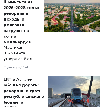
Шымкента на
Венесуэлы.
2026–2028 годы:
рекордные
доходы и
долговая
нагрузка на
сотни
миллиардов
Маслихат
Шымкента
утвердил бюджет
города на 2026–
31 декабря, 13:41
2028 годы.
Соответствующий
LRT в Астане
документ
обошел дороги:
появился в базе
рекордные траты
нормативных
республиканского
правовых актов и
бюджета
на сайте маслихат