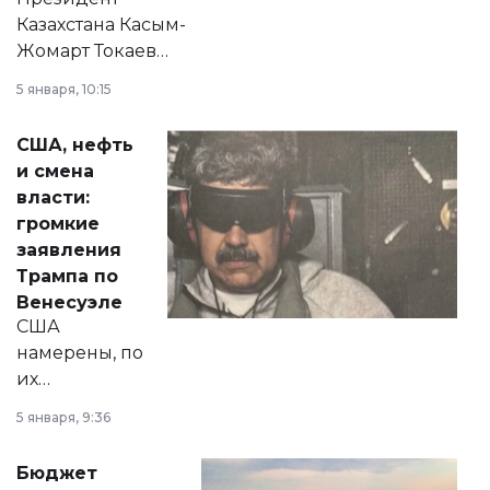
Казахстана Касым-
Жомарт Токаев
прокомментировал
5 января, 10:15
сразу несколько
актуальных тем —
США, нефть
от слухов о
и смена
политических
власти:
реформах до
громкие
вопросов армии,
заявления
экономики и
Трампа по
личного здоровья.
Венесуэле
США
намерены, по
их
утверждению,
5 января, 9:36
принести
свободу
Бюджет
народу