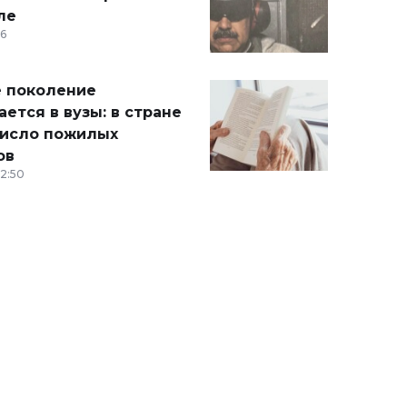
ле
36
 поколение
ется в вузы: в стране
число пожилых
ов
12:50