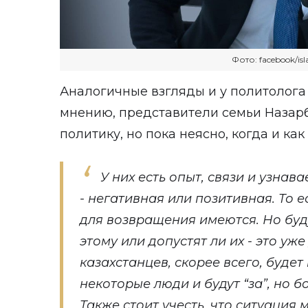
Фото: facebook/is
Аналогичные взгляды и у политолога 
мнению, представители семьи Назарб
политику, но пока неясно, когда и как
У них есть опыт, связи и узнав
- негативная или позитивная. То 
для возвращения имеются. Но буду
этому или допустят ли их - это уж
казахстанцев, скорее всего, буде
некоторые люди и будут “за”, но б
Также стоит учесть, что ситуация