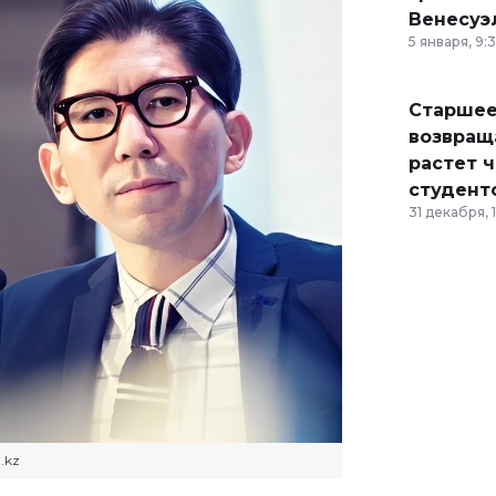
Венесуэ
5 января, 9:
Старшее
возвраща
растет 
студент
31 декабря, 
.kz