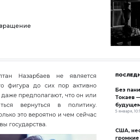
озвращение
ПОСЛЕД
тан Назарбаев не является
го фигура до сих пор активно
Без пан
 даже предполагают, что он или
Токаев —
ься вернуться в политику.
будущем
5 января, 10:
олько это вероятно и чем сейчас
вы государства.
США, неф
громкие