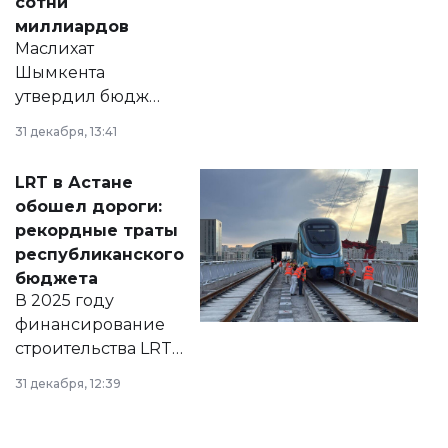
сотни
миллиардов
Маслихат
Шымкента
утвердил бюджет
города на 2026–
31 декабря, 13:41
2028 годы.
Соответствующий
LRT в Астане
документ
обошел дороги:
появился в базе
рекордные траты
нормативных
республиканского
правовых актов и
бюджета
на сайте маслихат
В 2025 году
города.
финансирование
строительства LRT
в Астане из
31 декабря, 12:39
республиканского
бюджета достигло
рекордных