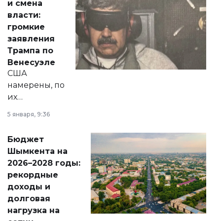
и смена
политических
власти:
реформах до
громкие
вопросов армии,
заявления
экономики и
Трампа по
личного здоровья.
Венесуэле
США
намерены, по
их
утверждению,
5 января, 9:36
принести
свободу
Бюджет
народу
Шымкента на
Венесуэлы.
2026–2028 годы:
рекордные
доходы и
долговая
нагрузка на