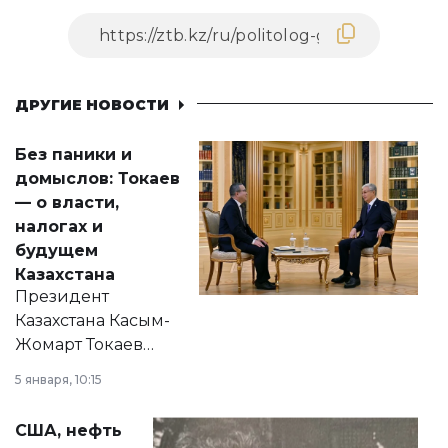
ДРУГИЕ НОВОСТИ
Без паники и
домыслов: Токаев
— о власти,
налогах и
будущем
Казахстана
Президент
Казахстана Касым-
Жомарт Токаев
прокомментировал
5 января, 10:15
сразу несколько
актуальных тем —
США, нефть
от слухов о