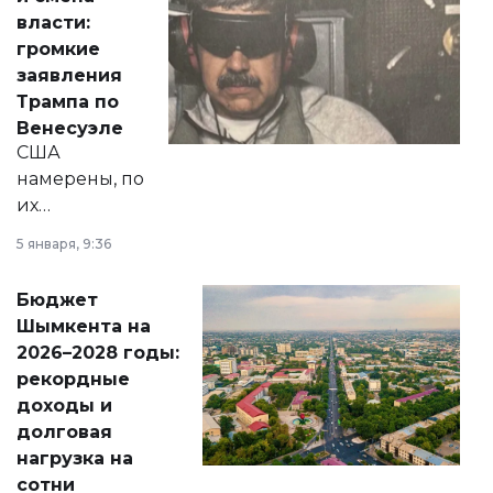
политических
власти:
реформах до
громкие
вопросов армии,
заявления
экономики и
Трампа по
личного здоровья.
Венесуэле
США
намерены, по
их
утверждению,
5 января, 9:36
принести
свободу
Бюджет
народу
Шымкента на
Венесуэлы.
2026–2028 годы:
рекордные
доходы и
долговая
нагрузка на
сотни