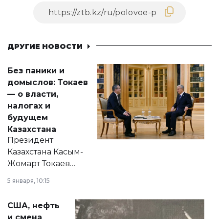
ДРУГИЕ НОВОСТИ
Без паники и
домыслов: Токаев
— о власти,
налогах и
будущем
Казахстана
Президент
Казахстана Касым-
Жомарт Токаев
прокомментировал
5 января, 10:15
сразу несколько
актуальных тем —
США, нефть
от слухов о
и смена