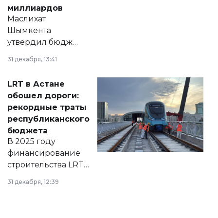
миллиардов
Маслихат
Шымкента
утвердил бюджет
города на 2026–
31 декабря, 13:41
2028 годы.
Соответствующий
LRT в Астане
документ
обошел дороги:
появился в базе
рекордные траты
нормативных
республиканского
правовых актов и
бюджета
на сайте маслихат
В 2025 году
города.
финансирование
строительства LRT
в Астане из
31 декабря, 12:39
республиканского
бюджета достигло
рекордных