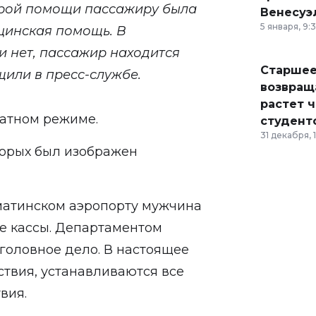
орой помощи пассажиру была
Венесуэ
5 января, 9:
цинская помощь. В
и нет, пассажир находится
Старшее
щили в пресс-службе.
возвраща
растет 
татном режиме.
студент
31 декабря, 
торых был изображен
лматинском аэропорту мужчина
е кассы. Департаментом
головное дело. В настоящее
твия, устанавливаются все
вия.