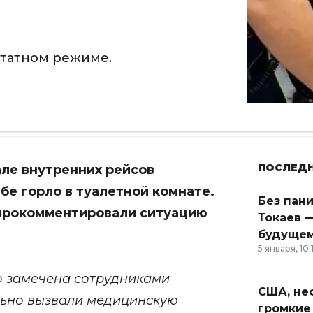
штатном режиме.
ПОСЛЕД
але внутренних рейсов
бе горло в туалетной комнате.
Без пан
 прокомментировали ситуацию
Токаев —
будущем
5 января, 10:
о замечена сотрудниками
США, неф
льно вызвали медицинскую
громкие