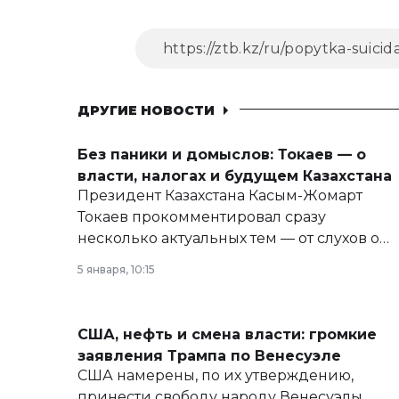
ДРУГИЕ НОВОСТИ
Без паники и домыслов: Токаев — о
власти, налогах и будущем Казахстана
Президент Казахстана Касым-Жомарт
Токаев прокомментировал сразу
несколько актуальных тем — от слухов о
политических реформах до вопросов
5 января, 10:15
армии, экономики и личного здоровья.
США, нефть и смена власти: громкие
заявления Трампа по Венесуэле
США намерены, по их утверждению,
принести свободу народу Венесуэлы.