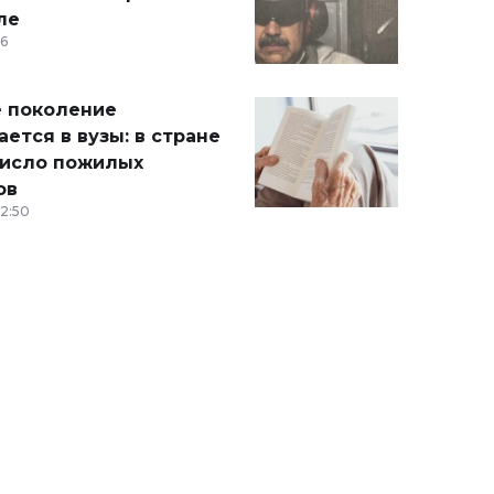
ле
36
 поколение
ется в вузы: в стране
число пожилых
ов
12:50