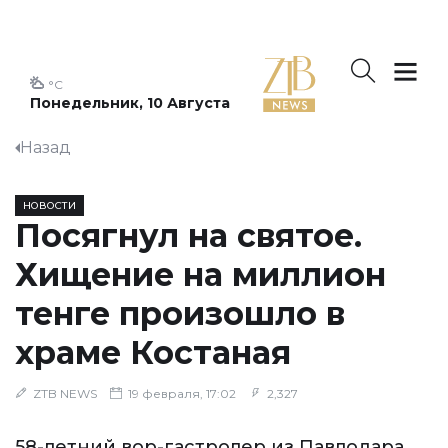
°C
Понедельник, 10 Августа
Назад
НОВОСТИ
Посягнул на святое.
Хищение на миллион
тенге произошло в
храме Костаная
ZTB NEWS
19 февраля, 17:02
2,327
58-летний вор-гастролер из Павлодара