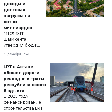
доходы и
долговая
нагрузка на
сотни
миллиардов
Маслихат
Шымкента
утвердил бюджет
города на 2026–
31 декабря, 13:41
2028 годы.
Соответствующий
LRT в Астане
документ
обошел дороги:
появился в базе
рекордные траты
нормативных
республиканского
правовых актов и
бюджета
на сайте маслихат
В 2025 году
города.
финансирование
строительства LRT