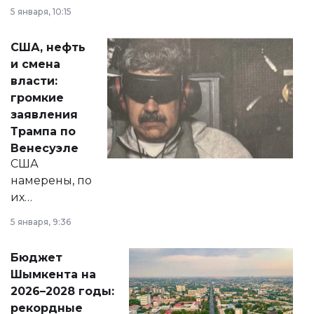
прокомментировал
5 января, 10:15
сразу несколько
актуальных тем —
США, нефть
от слухов о
и смена
политических
власти:
реформах до
громкие
вопросов армии,
заявления
экономики и
Трампа по
личного здоровья.
Венесуэле
США
намерены, по
их
утверждению,
5 января, 9:36
принести
свободу
Бюджет
народу
Шымкента на
Венесуэлы.
2026–2028 годы:
рекордные