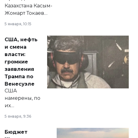
Казахстана Касым-
Жомарт Токаев
прокомментировал
5 января, 10:15
сразу несколько
актуальных тем —
США, нефть
от слухов о
и смена
политических
власти:
реформах до
громкие
вопросов армии,
заявления
экономики и
Трампа по
личного здоровья.
Венесуэле
США
намерены, по
их
утверждению,
5 января, 9:36
принести
свободу
Бюджет
народу