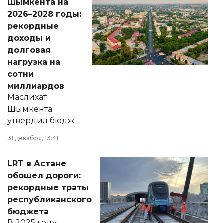
Шымкента на
Венесуэлы.
2026–2028 годы:
рекордные
доходы и
долговая
нагрузка на
сотни
миллиардов
Маслихат
Шымкента
утвердил бюджет
города на 2026–
31 декабря, 13:41
2028 годы.
Соответствующий
LRT в Астане
документ
обошел дороги:
появился в базе
рекордные траты
нормативных
республиканского
правовых актов и
бюджета
на сайте маслихат
В 2025 году