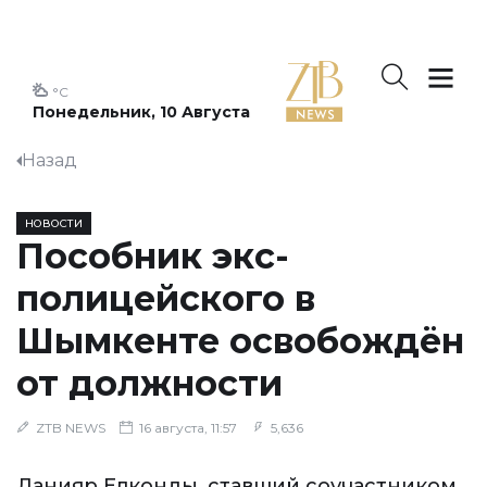
°C
Понедельник, 10 Августа
Назад
НОВОСТИ
Пособник экс-
полицейского в
Шымкенте освобождён
от должности
ZTB NEWS
16 августа, 11:57
5,636
Данияр Елконды, ставший соучастником