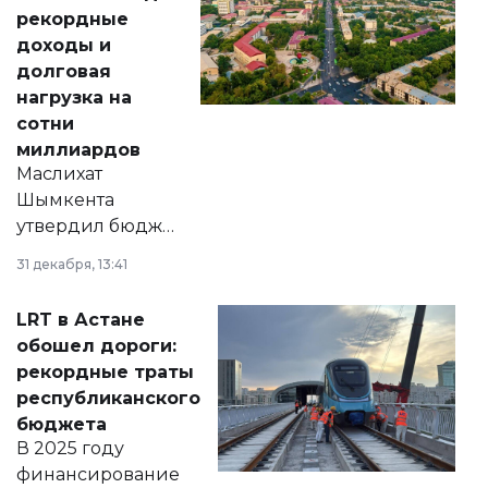
рекордные
доходы и
долговая
нагрузка на
сотни
миллиардов
Маслихат
Шымкента
утвердил бюджет
города на 2026–
31 декабря, 13:41
2028 годы.
Соответствующий
LRT в Астане
документ
обошел дороги:
появился в базе
рекордные траты
нормативных
республиканского
правовых актов и
бюджета
на сайте маслихат
В 2025 году
города.
финансирование