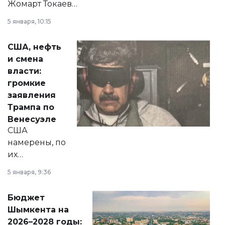
Жомарт Токаев
прокомментировал
5 января, 10:15
сразу несколько
актуальных тем —
США, нефть
от слухов о
и смена
политических
власти:
реформах до
громкие
вопросов армии,
заявления
экономики и
Трампа по
личного здоровья.
Венесуэле
США
намерены, по
их
утверждению,
5 января, 9:36
принести
свободу
Бюджет
народу
Шымкента на
Венесуэлы.
2026–2028 годы: