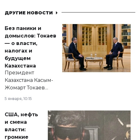
ДРУГИЕ НОВОСТИ
Без паники и
домыслов: Токаев
— о власти,
налогах и
будущем
Казахстана
Президент
Казахстана Касым-
Жомарт Токаев
прокомментировал
5 января, 10:15
сразу несколько
актуальных тем —
США, нефть
от слухов о
и смена
политических
власти:
реформах до
громкие