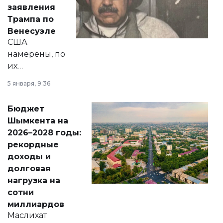
вопросов армии,
заявления
экономики и
Трампа по
личного здоровья.
Венесуэле
США
намерены, по
их
утверждению,
5 января, 9:36
принести
свободу
Бюджет
народу
Шымкента на
Венесуэлы.
2026–2028 годы:
рекордные
доходы и
долговая
нагрузка на
сотни
миллиардов
Маслихат