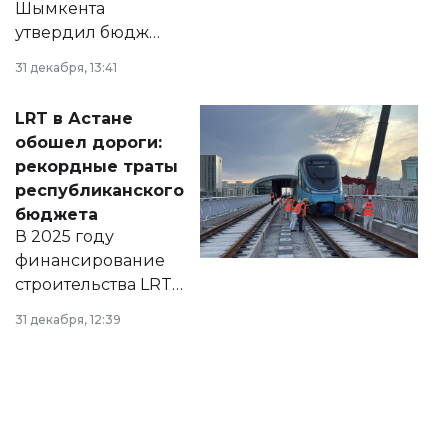
Шымкента
утвердил бюджет
города на 2026–
31 декабря, 13:41
2028 годы.
Соответствующий
LRT в Астане
документ
обошел дороги:
появился в базе
рекордные траты
нормативных
республиканского
правовых актов и
бюджета
на сайте маслихат
В 2025 году
города.
финансирование
строительства LRT
в Астане из
31 декабря, 12:39
республиканского
бюджета достигло
рекордных
объемов.