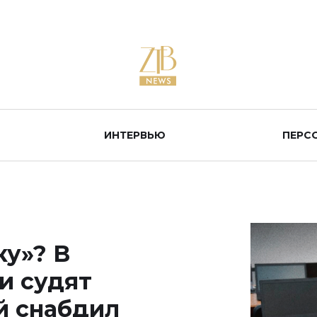
ИНТЕРВЬЮ
ПЕРС
у»? В
и судят
й снабдил