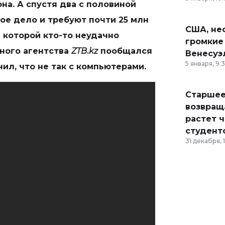
на. А спустя два с половиной
ное дело и требуют почти 25 млн
США, неф
и которой кто-то неудачно
громкие
ного агентства
ZTB
.
kz
пообщался
Венесуэ
5 января, 9:
ил, что не так с компьютерами.
Старшее
возвраща
растет 
студент
31 декабря, 