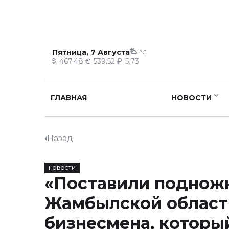
Пятница, 7 Августа
°C
467.48
539.52
5.73
ГЛАВНАЯ
НОВОСТИ
Назад
НОВОСТИ
«Поставили подножк
Жамбылской област
бизнесмена, которы