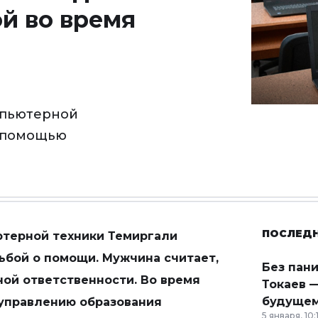
й во время
мпьютерной
а помощью
ПОСЛЕД
терной техники Темиргали
ьбой о помощи. Мужчина считает,
Без пан
ной ответственности. Во время
Токаев —
будущем
 управлению образования
5 января, 10: