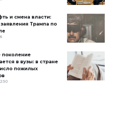
ть и смена власти:
 заявления Трампа по
ле
36
 поколение
ется в вузы: в стране
число пожилых
ов
12:50