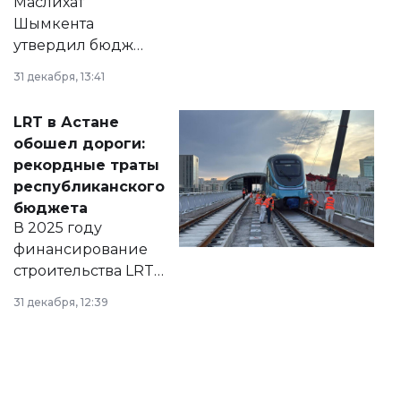
Маслихат
Шымкента
утвердил бюджет
города на 2026–
31 декабря, 13:41
2028 годы.
Соответствующий
LRT в Астане
документ
обошел дороги:
появился в базе
рекордные траты
нормативных
республиканского
правовых актов и
бюджета
на сайте маслихат
В 2025 году
города.
финансирование
строительства LRT
в Астане из
31 декабря, 12:39
республиканского
бюджета достигло
рекордных
объемов.