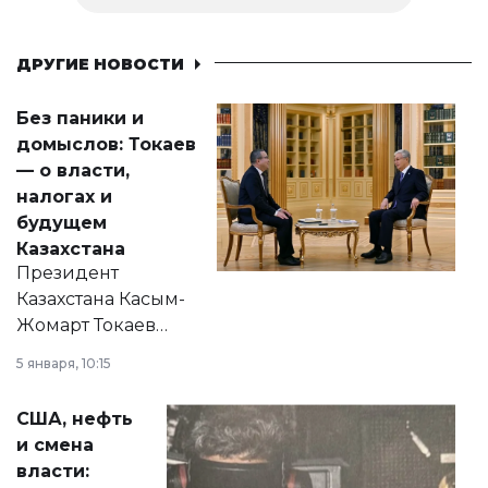
ДРУГИЕ НОВОСТИ
Без паники и
домыслов: Токаев
— о власти,
налогах и
будущем
Казахстана
Президент
Казахстана Касым-
Жомарт Токаев
прокомментировал
5 января, 10:15
сразу несколько
актуальных тем —
США, нефть
от слухов о
и смена
политических
власти:
реформах до