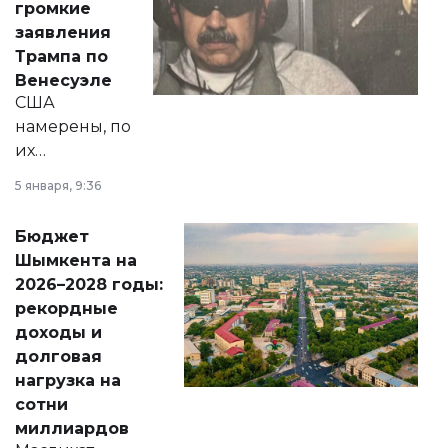
громкие
вопросов армии,
заявления
экономики и
Трампа по
личного здоровья.
Венесуэле
США
намерены, по
их
утверждению,
5 января, 9:36
принести
свободу
Бюджет
народу
Шымкента на
Венесуэлы.
2026–2028 годы:
рекордные
доходы и
долговая
нагрузка на
сотни
миллиардов