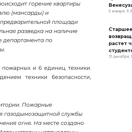
роисходит горение квартиры
Венесуэ
5 января, 9:
влю (мансарды) и
 предварительной площади
Старшее
ельная разведка на наличие
возвраща
е департамента по
растет 
ы.
студент
31 декабря, 
 пожарных и 6 единиц техники.
ением техники безопасности,
итории. Пожарные
нья газодымозащитной службы
нения огня. На месте создано