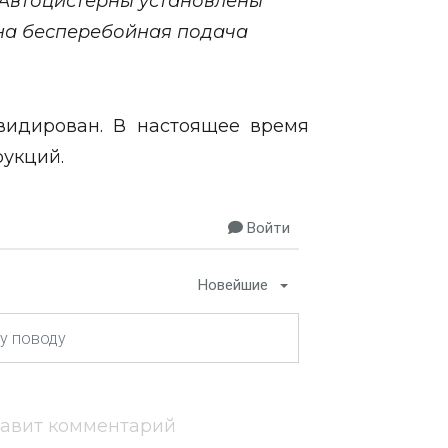
 Автоцистерны установлены
на бесперебойная подача
видирован. В настоящее время
рукций.
Войти
Новейшие
тавит комментарий