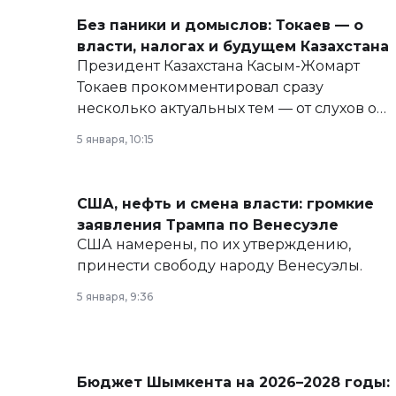
Без паники и домыслов: Токаев — о
власти, налогах и будущем Казахстана
Президент Казахстана Касым-Жомарт
Токаев прокомментировал сразу
несколько актуальных тем — от слухов о
политических реформах до вопросов
5 января, 10:15
армии, экономики и личного здоровья.
США, нефть и смена власти: громкие
заявления Трампа по Венесуэле
США намерены, по их утверждению,
принести свободу народу Венесуэлы.
5 января, 9:36
Бюджет Шымкента на 2026–2028 годы: