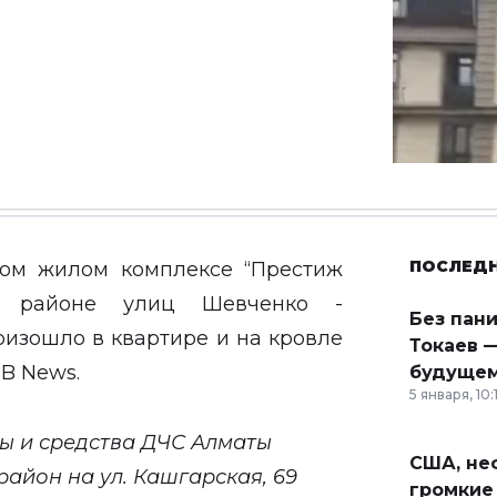
ПОСЛЕД
ом жилом комплексе “Престиж
в районе улиц Шевченко -
Без пан
оизошло в квартире и на кровле
Токаев —
B News
.
будущем
5 января, 10:
силы и средства ДЧС Алматы
США, неф
айон на ул. Кашгарская, 69
громкие