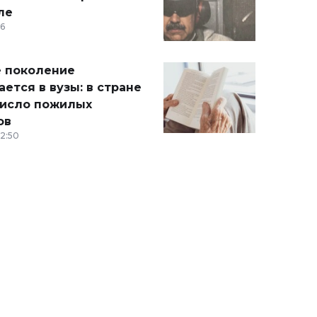
ле
36
 поколение
ется в вузы: в стране
число пожилых
ов
12:50