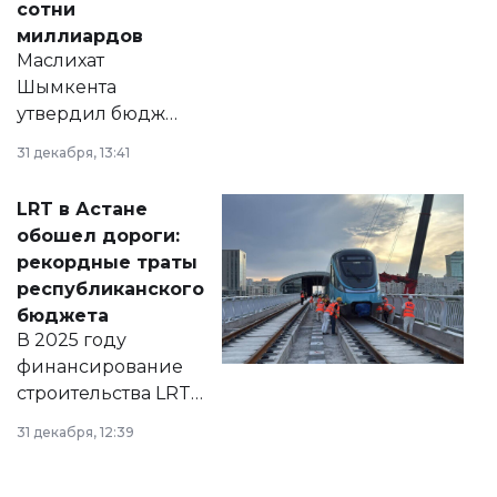
сотни
миллиардов
Маслихат
Шымкента
утвердил бюджет
города на 2026–
31 декабря, 13:41
2028 годы.
Соответствующий
LRT в Астане
документ
обошел дороги:
появился в базе
рекордные траты
нормативных
республиканского
правовых актов и
бюджета
на сайте маслихат
В 2025 году
города.
финансирование
строительства LRT
в Астане из
31 декабря, 12:39
республиканского
бюджета достигло