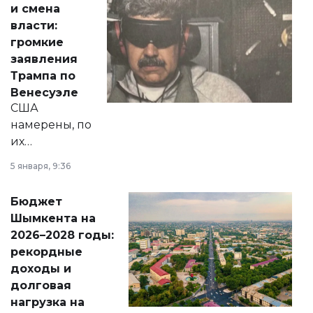
и смена
политических
власти:
реформах до
громкие
вопросов армии,
заявления
экономики и
Трампа по
личного здоровья.
Венесуэле
США
намерены, по
их
утверждению,
5 января, 9:36
принести
свободу
Бюджет
народу
Шымкента на
Венесуэлы.
2026–2028 годы:
рекордные
доходы и
долговая
нагрузка на