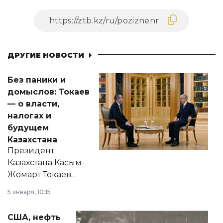
ДРУГИЕ НОВОСТИ
Без паники и
домыслов: Токаев
— о власти,
налогах и
будущем
Казахстана
Президент
Казахстана Касым-
Жомарт Токаев
прокомментировал
5 января, 10:15
сразу несколько
актуальных тем —
США, нефть
от слухов о