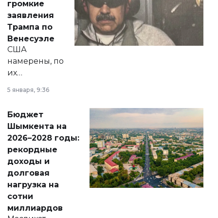
громкие
вопросов армии,
заявления
экономики и
Трампа по
личного здоровья.
Венесуэле
США
намерены, по
их
утверждению,
5 января, 9:36
принести
свободу
Бюджет
народу
Шымкента на
Венесуэлы.
2026–2028 годы:
рекордные
доходы и
долговая
нагрузка на
сотни
миллиардов