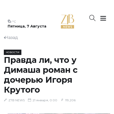
°C
Пятница, 7 Августа
Назад
НОВОСТИ
Правда ли, что у
Димаша роман с
дочерью Игоря
Крутого
ZTB NEWS
21 января, 0:00
119,206