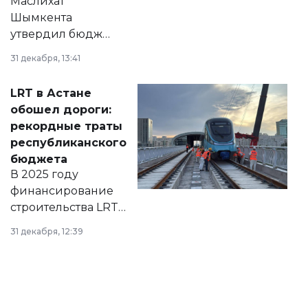
Маслихат
Шымкента
утвердил бюджет
города на 2026–
31 декабря, 13:41
2028 годы.
Соответствующий
LRT в Астане
документ
обошел дороги:
появился в базе
рекордные траты
нормативных
республиканского
правовых актов и
бюджета
на сайте маслихат
В 2025 году
города.
финансирование
строительства LRT
в Астане из
31 декабря, 12:39
республиканского
бюджета достигло
рекордных
объемов.