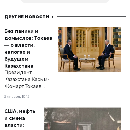
ДРУГИЕ НОВОСТИ
Без паники и
домыслов: Токаев
— о власти,
налогах и
будущем
Казахстана
Президент
Казахстана Касым-
Жомарт Токаев
прокомментировал
5 января, 10:15
сразу несколько
актуальных тем —
США, нефть
от слухов о
и смена
политических
власти:
реформах до