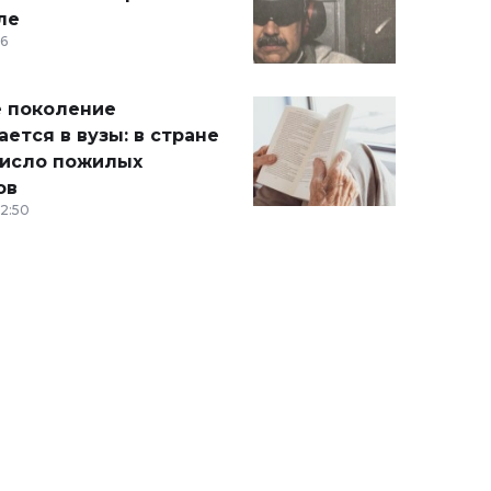
ле
36
 поколение
ется в вузы: в стране
число пожилых
ов
12:50