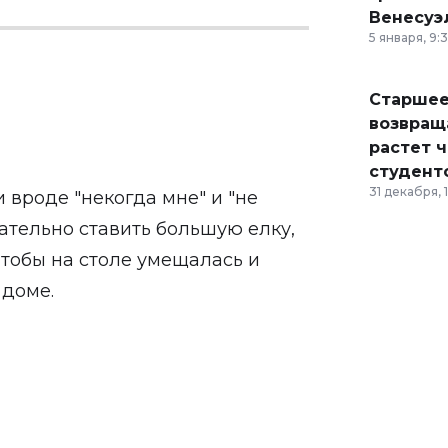
Венесуэ
5 января, 9:
Старшее
возвраща
растет 
студент
31 декабря, 
и вроде "некогда мне" и "не
зательно ставить большую елку,
чтобы на столе умещалась и
 доме.