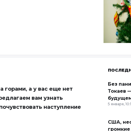
ПОСЛЕД
Без пан
 горами, а у вас еще нет
Токаев —
редлагаем вам узнать
будущем
5 января, 10:
 почувствовать наступление
США, неф
громкие