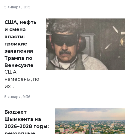
прокомментировал
5 января, 10:15
сразу несколько
актуальных тем —
США, нефть
от слухов о
и смена
политических
власти:
реформах до
громкие
вопросов армии,
заявления
экономики и
Трампа по
личного здоровья.
Венесуэле
США
намерены, по
их
утверждению,
5 января, 9:36
принести
свободу
Бюджет
народу
Шымкента на
Венесуэлы.
2026–2028 годы:
рекордные