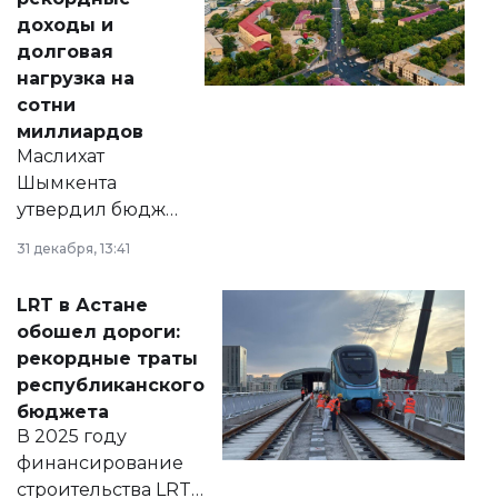
доходы и
долговая
нагрузка на
сотни
миллиардов
Маслихат
Шымкента
утвердил бюджет
города на 2026–
31 декабря, 13:41
2028 годы.
Соответствующий
LRT в Астане
документ
обошел дороги:
появился в базе
рекордные траты
нормативных
республиканского
правовых актов и
бюджета
на сайте маслихат
В 2025 году
города.
финансирование
строительства LRT