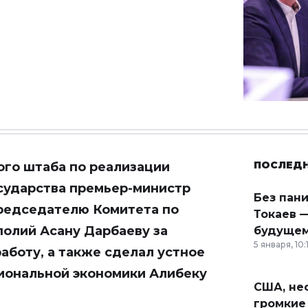
ПОСЛЕД
ого штаба по реализации
сударства премьер-министр
Без пан
председателю Комитета по
Токаев —
олий Асану Дарбаеву за
будущем
5 января, 10:
боту, а также сделал устное
иональной экономики Алибеку
США, неф
громкие