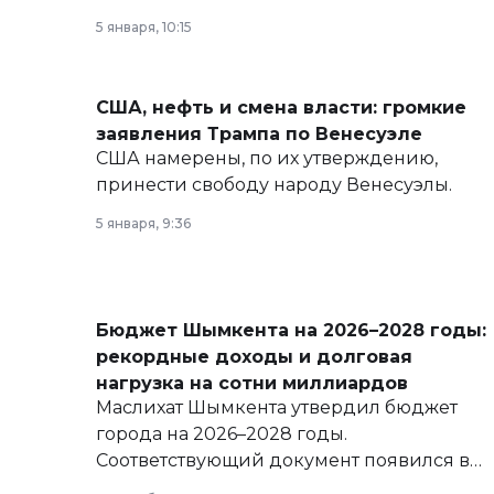
политических реформах до вопросов
5 января, 10:15
армии, экономики и личного здоровья.
США, нефть и смена власти: громкие
заявления Трампа по Венесуэле
США намерены, по их утверждению,
принести свободу народу Венесуэлы.
5 января, 9:36
Бюджет Шымкента на 2026–2028 годы:
рекордные доходы и долговая
нагрузка на сотни миллиардов
Маслихат Шымкента утвердил бюджет
города на 2026–2028 годы.
Соответствующий документ появился в
базе нормативных правовых актов и на