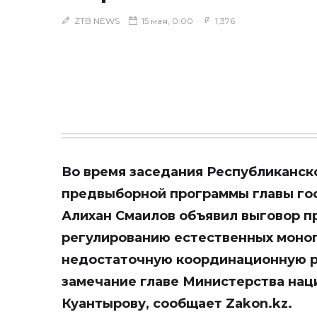
ZTB NEWS
15 мая, 0:00
1,376
Во время заседания Республиканск
предвыборной программы главы го
Алихан Смаилов объявил выговор 
регулированию естественных моноп
недостаточную координационную ра
замечание главе Министерства нац
Куантырову, сообщает
Zakon.kz.