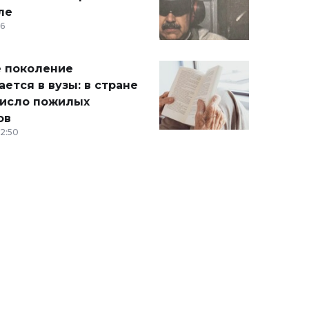
ле
36
 поколение
ется в вузы: в стране
число пожилых
ов
12:50