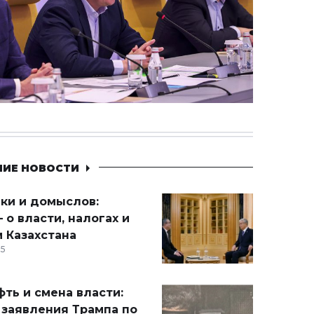
НИЕ НОВОСТИ
ики и домыслов:
 о власти, налогах и
 Казахстана
15
ть и смена власти:
 заявления Трампа по