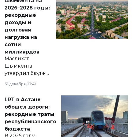
Шымкента на
Венесуэлы.
2026–2028 годы:
рекордные
доходы и
долговая
нагрузка на
сотни
миллиардов
Маслихат
Шымкента
утвердил бюджет
города на 2026–
31 декабря, 13:41
2028 годы.
Соответствующий
LRT в Астане
документ
обошел дороги:
появился в базе
рекордные траты
нормативных
республиканского
правовых актов и
бюджета
на сайте маслихат
В 2025 году