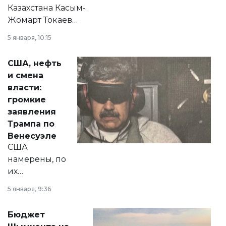
Казахстана Касым-
Жомарт Токаев
прокомментировал
5 января, 10:15
сразу несколько
актуальных тем —
США, нефть
от слухов о
и смена
политических
власти:
реформах до
громкие
вопросов армии,
заявления
экономики и
Трампа по
личного здоровья.
Венесуэле
США
намерены, по
их
утверждению,
5 января, 9:36
принести
свободу
Бюджет
народу