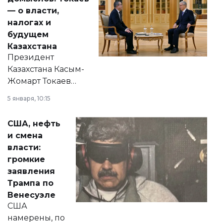
— о власти,
налогах и
будущем
Казахстана
Президент
Казахстана Касым-
Жомарт Токаев
прокомментировал
5 января, 10:15
сразу несколько
актуальных тем —
США, нефть
от слухов о
и смена
политических
власти:
реформах до
громкие
вопросов армии,
заявления
экономики и
Трампа по
личного здоровья.
Венесуэле
США
намерены, по