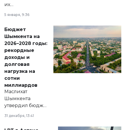
их
утверждению,
5 января, 9:36
принести
свободу
Бюджет
народу
Шымкента на
Венесуэлы.
2026–2028 годы:
рекордные
доходы и
долговая
нагрузка на
сотни
миллиардов
Маслихат
Шымкента
утвердил бюджет
города на 2026–
31 декабря, 13:41
2028 годы.
Соответствующий