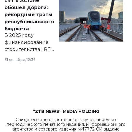
LRT в Астане
документ
обошел дороги:
появился в базе
рекордные траты
нормативных
республиканского
правовых актов и
бюджета
на сайте маслихат
В 2025 году
города.
финансирование
строительства LRT
в Астане из
31 декабря, 12:39
республиканского
бюджета достигло
рекордных
объемов.
“ZTB NEWS” MEDIA HOLDING
Свидетельство о постановке на учет, переучет
периодического печатного издания, информационного
агентства и сетевого издания №17772-СИ выдано