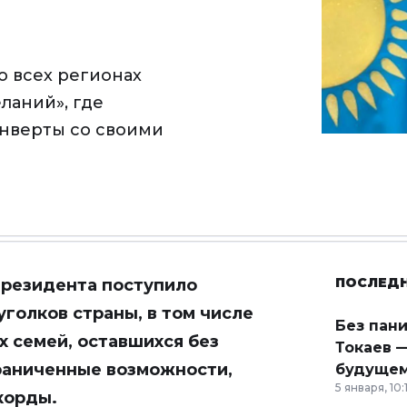
о всех регионах
ланий», где
нверты со своими
ПОСЛЕД
 Президента поступило
уголков страны, в том числе
Без пан
х семей, оставшихся без
Токаев —
раниченные возможности,
будущем
5 января, 10:
Акорды
.