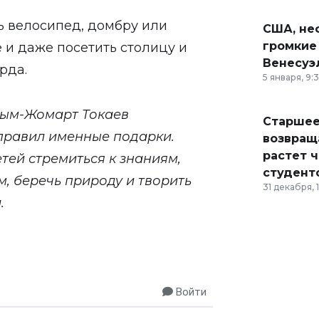
ь велосипед, домбру или
США, неф
громкие
 и даже посетить столицу и
Венесуэ
рда.
5 января, 9:
сым-Жомарт Токаев
Старшее
правил именные подарки.
возвраща
растет 
етей стремиться к знаниям,
студент
м, беречь природу и творить
31 декабря, 
.
Войти