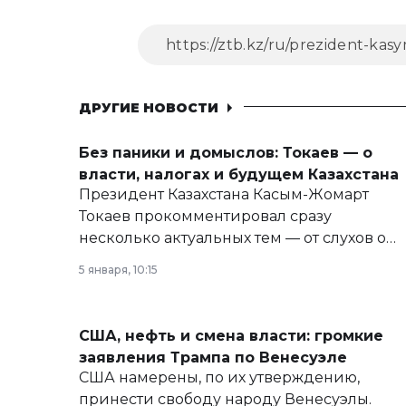
ДРУГИЕ НОВОСТИ
Без паники и домыслов: Токаев — о
власти, налогах и будущем Казахстана
Президент Казахстана Касым-Жомарт
Токаев прокомментировал сразу
несколько актуальных тем — от слухов о
политических реформах до вопросов
5 января, 10:15
армии, экономики и личного здоровья.
США, нефть и смена власти: громкие
заявления Трампа по Венесуэле
США намерены, по их утверждению,
принести свободу народу Венесуэлы.