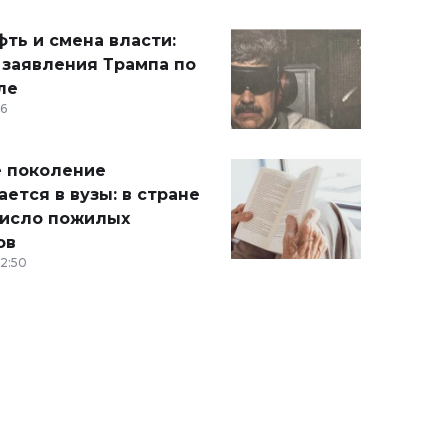
ть и смена власти:
 заявления Трампа по
ле
36
 поколение
ется в вузы: в стране
число пожилых
ов
12:50