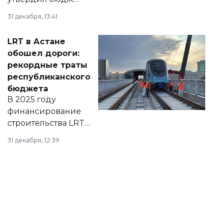
города на 2026–
31 декабря, 13:41
2028 годы.
Соответствующий
LRT в Астане
документ
обошел дороги:
появился в базе
рекордные траты
нормативных
республиканского
правовых актов и
бюджета
на сайте маслихат
В 2025 году
города.
финансирование
строительства LRT
в Астане из
31 декабря, 12:39
республиканского
бюджета достигло
рекордных
объемов.