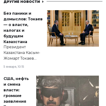
ДРУГИЕ НОВОСТИ
Без паники и
домыслов: Токаев
— о власти,
налогах и
будущем
Казахстана
Президент
Казахстана Касым-
Жомарт Токаев
прокомментировал
5 января, 10:15
сразу несколько
актуальных тем —
США, нефть
от слухов о
и смена
политических
власти:
реформах до
громкие
вопросов армии,
заявления
экономики и