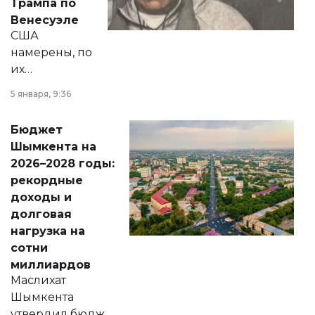
Трампа по
личного здоровья.
Венесуэле
США
намерены, по
их
утверждению,
5 января, 9:36
принести
свободу
Бюджет
народу
Шымкента на
Венесуэлы.
2026–2028 годы:
рекордные
доходы и
долговая
нагрузка на
сотни
миллиардов
Маслихат
Шымкента
утвердил бюджет