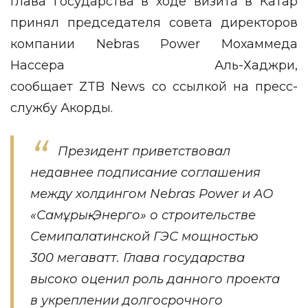
Глава государства в ходе визита в Катар
принял председателя совета директоров
компании Nebras Power Мохаммеда
Нассера Аль-Хаджри,
сообщает
ZTB News
со ссылкой на
пресс-
службу Акорды
.
Президент приветствовал
недавнее подписание соглашения
между холдингом Nebras Power и АО
«Самұрық-Энерго» о строительстве
Семипалатинской ГЭС мощностью
300 мегаватт. Глава государства
высоко оценил роль данного проекта
в укреплении долгосрочного