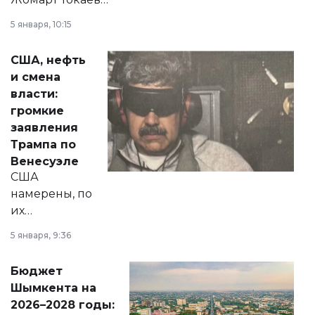
прокомментировал
5 января, 10:15
сразу несколько
актуальных тем —
США, нефть
от слухов о
и смена
политических
власти:
реформах до
громкие
вопросов армии,
заявления
экономики и
Трампа по
личного здоровья.
Венесуэле
США
намерены, по
их
утверждению,
5 января, 9:36
принести
свободу
Бюджет
народу
Шымкента на
Венесуэлы.
2026–2028 годы: