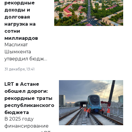
рекордные
доходы и
долговая
нагрузка на
сотни
миллиардов
Маслихат
Шымкента
утвердил бюджет
города на 2026–
31 декабря, 13:41
2028 годы.
Соответствующий
LRT в Астане
документ
обошел дороги:
появился в базе
рекордные траты
нормативных
республиканского
правовых актов и
бюджета
на сайте маслихат
В 2025 году
города.
финансирование