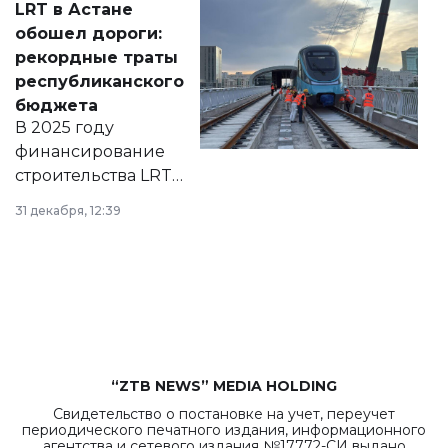
LRT в Астане
документ
обошел дороги:
появился в базе
рекордные траты
нормативных
республиканского
правовых актов и
бюджета
на сайте маслихат
В 2025 году
города.
финансирование
строительства LRT
в Астане из
31 декабря, 12:39
республиканского
бюджета достигло
рекордных
объемов.
“ZTB NEWS” MEDIA HOLDING
Свидетельство о постановке на учет, переучет
периодического печатного издания, информационного
агентства и сетевого издания №17772-СИ выдано