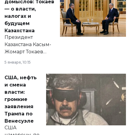
домыслов: Токаев
— о власти,
налогах и
будущем
Казахстана
Президент
Казахстана Касым-
Жомарт Токаев
прокомментировал
5 января, 10:15
сразу несколько
актуальных тем —
США, нефть
от слухов о
и смена
политических
власти:
реформах до
громкие
вопросов армии,
заявления
экономики и
Трампа по
личного здоровья.
Венесуэле
США
намерены, по