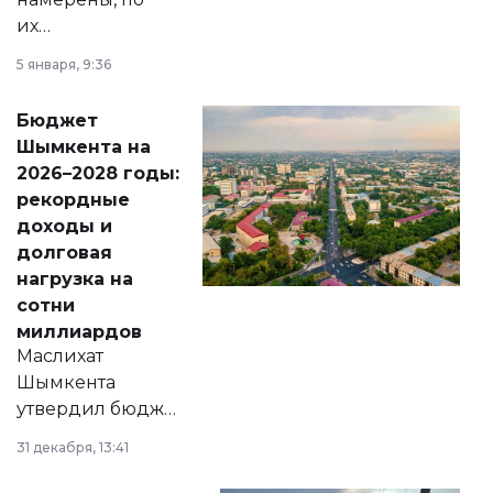
их
утверждению,
5 января, 9:36
принести
свободу
Бюджет
народу
Шымкента на
Венесуэлы.
2026–2028 годы:
рекордные
доходы и
долговая
нагрузка на
сотни
миллиардов
Маслихат
Шымкента
утвердил бюджет
города на 2026–
31 декабря, 13:41
2028 годы.
Соответствующий