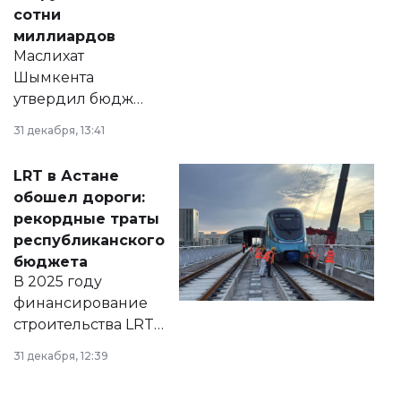
сотни
миллиардов
Маслихат
Шымкента
утвердил бюджет
города на 2026–
31 декабря, 13:41
2028 годы.
Соответствующий
LRT в Астане
документ
обошел дороги:
появился в базе
рекордные траты
нормативных
республиканского
правовых актов и
бюджета
на сайте маслихат
В 2025 году
города.
финансирование
строительства LRT
в Астане из
31 декабря, 12:39
республиканского
бюджета достигло