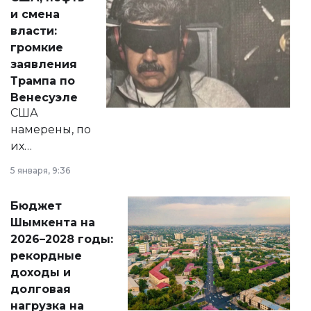
от слухов о
и смена
политических
власти:
реформах до
громкие
вопросов армии,
заявления
экономики и
Трампа по
личного здоровья.
Венесуэле
США
намерены, по
их
утверждению,
5 января, 9:36
принести
свободу
Бюджет
народу
Шымкента на
Венесуэлы.
2026–2028 годы:
рекордные
доходы и
долговая
нагрузка на