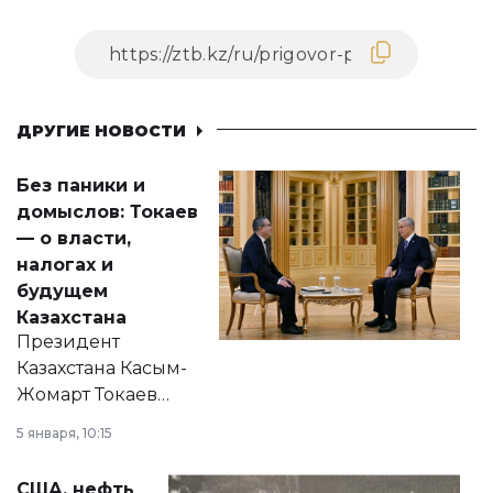
ДРУГИЕ НОВОСТИ
Без паники и
домыслов: Токаев
— о власти,
налогах и
будущем
Казахстана
Президент
Казахстана Касым-
Жомарт Токаев
прокомментировал
5 января, 10:15
сразу несколько
актуальных тем —
США, нефть