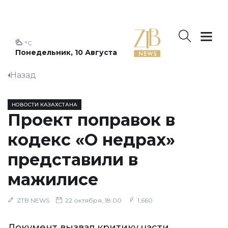
°C
Понедельник, 10 Августа
Назад
НОВОСТИ КАЗАХСТАНА
Проект поправок в
кодекс «О недрах»
представили в
мажилисе
ZTB NEWS
22 октября, 18:00
1,660
Документ вызвал критику части