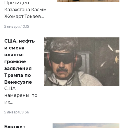
Президент
Казахстана Касым-
Жомарт Токаев
прокомментировал
5 января, 10:15
сразу несколько
актуальных тем —
США, нефть
от слухов о
и смена
политических
власти:
реформах до
громкие
вопросов армии,
заявления
экономики и
Трампа по
личного здоровья.
Венесуэле
США
намерены, по
их
утверждению,
5 января, 9:36
принести
свободу
Бюджет