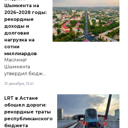
народу
Шымкента на
Венесуэлы.
2026–2028 годы:
рекордные
доходы и
долговая
нагрузка на
сотни
миллиардов
Маслихат
Шымкента
утвердил бюджет
города на 2026–
31 декабря, 13:41
2028 годы.
Соответствующий
LRT в Астане
документ
обошел дороги:
появился в базе
рекордные траты
нормативных
республиканского
правовых актов и
бюджета